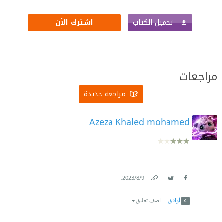
تحميل الكتاب
اشترك الآن
مراجعات
مراجعة جديدة
Azeza Khaled mohamed
.
9‏/8‏/2023
Link
Twitter
Facebook
أوافق
اضف تعليق