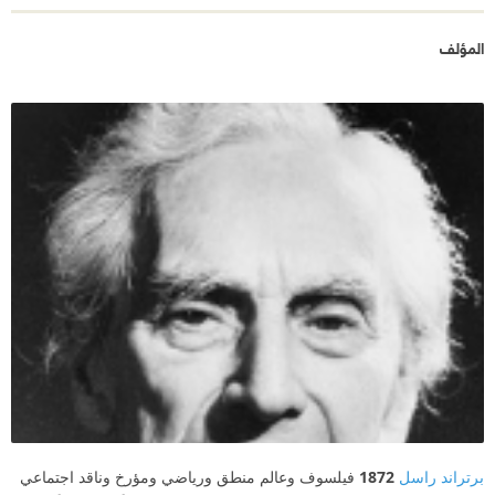
المؤلف
برتراند راسل
1872
فيلسوف وعالم منطق ورياضي ومؤرخ وناقد اجتماعي