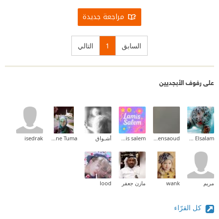
مراجعة جديدة
السابق
1
التالي
على رفوف الأبجديين
Ehab Mohammed Abd Elsalam
Shahd Bensaoud
lamis salem
أشـواق
Nadia Yassine Tuma
isedrak
مريم
wank
مازن جعفر
lood
كل القرّاء