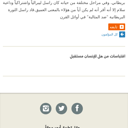
بريطاني. وفي مراحل مختلفة من حياته كان راسل ليبرالياً واشتراكياً وداعية
سلام إلا أنه أقر أنه لم يكن أياً من هؤلاء بالمعنى العميق.قاد راسل الثورة
البريطانية "ضد المثالية" في أوائل القرن
تابعه
كل المؤلفون
اقتباسات من هل للإنسان مستقبل
حمّل تطبيق أبجد مجاناً