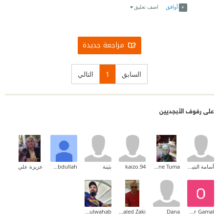
أوافق
اضف تعليق
مراجعة جديدة
السابق
1
التالي
على رفوف الأبجديين
أسامة البتيري
Nadia Yassine Tuma
94.kaizo
بثينة
Saad Abdullah
عزيزة علي
abdulwahab
Khaled Zaki
Dana
Omar Gamal