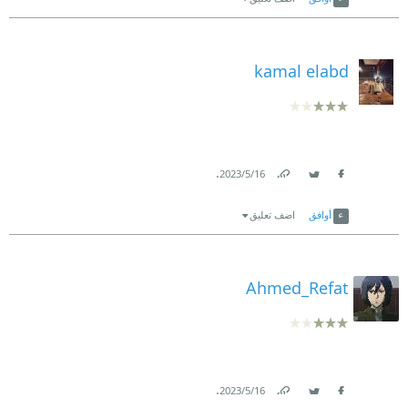
kamal elabd
.
16‏/5‏/2023
Link
Twitter
Facebook
أوافق
اضف تعليق
Ahmed_Refat
.
16‏/5‏/2023