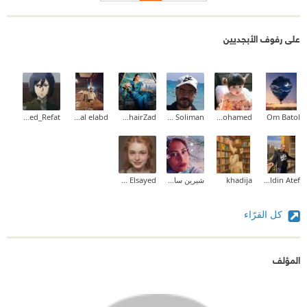
على رفوف الأبجديين
Ahmed_Refat
kamal elabd
Rahel KhairZad
Ahmed Soliman
Omnia Mohamed
Om Batol
Shams Eldin Atef
khadija
شيرين سامح
Nonna Elsayed
كل القرّاء
المؤلف