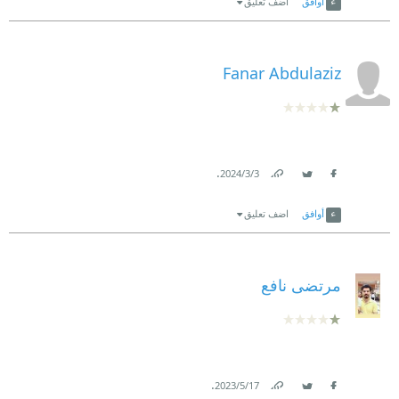
أوافق
اضف تعليق
Fanar Abdulaziz
.
3‏/3‏/2024
Link
Twitter
Facebook
أوافق
اضف تعليق
مرتضى نافع
.
17‏/5‏/2023