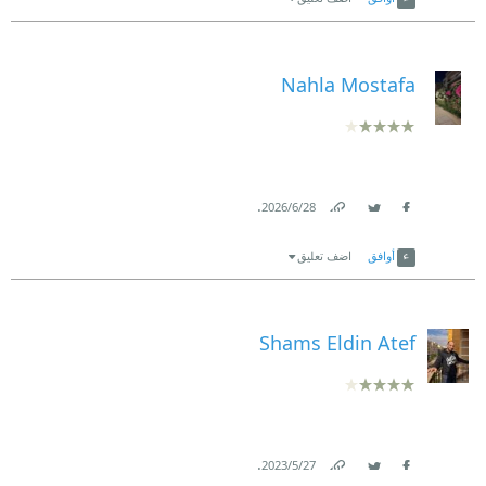
Nahla Mostafa
.
28‏/6‏/2026
Link
Twitter
Facebook
أوافق
اضف تعليق
Shams Eldin Atef
.
27‏/5‏/2023