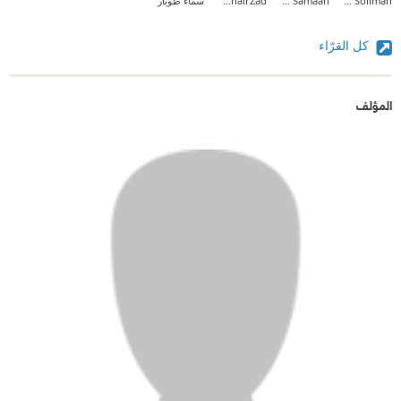
Ahmed Soliman
Sylvia Samaan
Rahel KhairZad
سماء طوبار
كل القرّاء
المؤلف