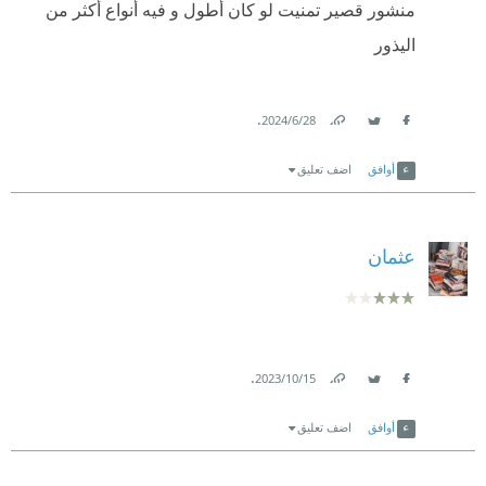
منشور قصير تمنيت لو كان أطول و فيه أنواع أكثر من
اليذور
.
28‏/6‏/2024
Link
Twitter
Facebook
أوافق
اضف تعليق
عثمان
.
15‏/10‏/2023
Link
Twitter
Facebook
أوافق
اضف تعليق