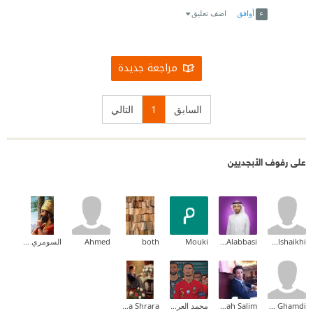
أوافق
اضف تعليق
مراجعة جديدة
السابق
1
التالي
على رفوف الأبجديين
Amaal Alshaikhi
Ammar Alabbasi
Mouki
both
Ahmed
السومري البصراوي
Ebtisam Ghamdi
Salah Salim
محمد العراقي
Zahraa Shrara