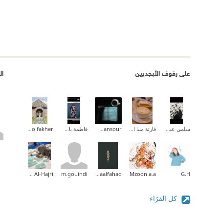
على رفوف الأبجديين
ال
سلمى عبدالله .
قارئة منذ القدم
Iman Mansour
فاطمة باشافعي
Yasmine f. abo fakher
Mariam Al-Hajri
m.gouindi
Asmaalfahad
Mzoon a.a
G.H
كل القرّاء