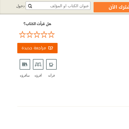
ترك الآن
دخول
هل قرأت الكتاب؟
مراجعة جديدة
قرأته
أقرؤه
سأقرؤه