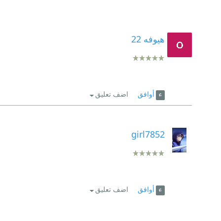
هيوفه 22
أوافق
اضف تعليق
girl7852
أوافق
اضف تعليق