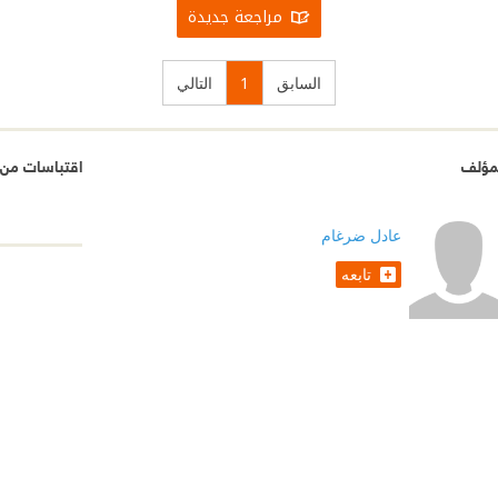
مراجعة جديدة
السابق
1
التالي
مؤلف
اقتباسات من ف
عادل ضرغام
تابعه