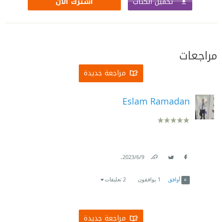
تحميل الكتاب
اشترك الآن
مراجعات
مراجعة جديدة
Eslam Ramadan
.
9‏/6‏/2023
Link
Twitter
Facebook
أوافق
1
يوافقون
2 تعليقات
مراجعة جديدة