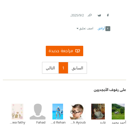
.
2‏/9‏/2025
Link
Twitter
Facebook
أوافق
اضف تعليق
مراجعة جديدة
السابق
1
التالي
على رفوف الأبجديين
أحمد محمد
غادة
Abdallah Ayoub
Khaled Rehan
Fahad
Marwa fathy