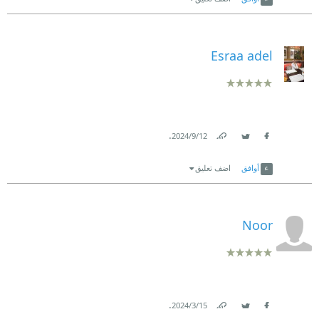
Esraa adel
.
12‏/9‏/2024
Link
Twitter
Facebook
أوافق
اضف تعليق
Noor
.
15‏/3‏/2024