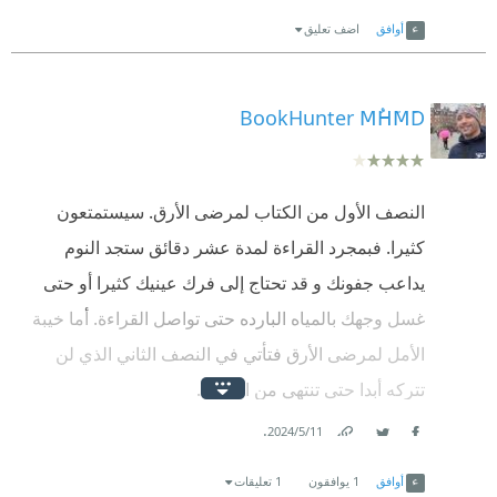
Link
Twitter
Facebook
أوافق
اضف تعليق
BookHunter MُHَMَD
النصف الأول من الكتاب لمرضى الأرق. سيستمتعون
كثيرا. فبمجرد القراءة لمدة عشر دقائق ستجد النوم
يداعب جفونك و قد تحتاج إلى فرك عينيك كثيرا أو حتى
غسل وجهك بالمياه البارده حتى تواصل القراءة. أما خيبة
الأمل لمرضى الأرق فتأتي في النصف الثاني الذي لن
تتركه أبدا حتى تنتهي من التهامه.
.
11‏/5‏/2024
الترجمة السيئة ألقت بظلال ثقيلة على الرواية و جعلتني
Link
Twitter
Facebook
أحاول تخمين الكلمات الغامضة بالانجليزية حتى أجد معنى
أوافق
1
يوافقون
1 تعليقات