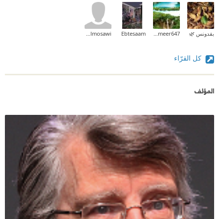
بقدونس 🌿
alameer647
Ebtesaam
maryam almosawi
كل القرّاء
المؤلف