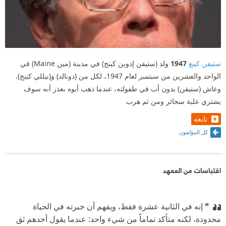
ستيفن كينغ
1947
ولد (ستيفن إدوين كينج) في مدينة (مين Maine) في
الواحد والعشرين من سبتمبر لعام 1947، لكل من (دونالد) و(نيللي كينج).
وعاش (ستيفن) بدون أب في طفولته، عندما ذهب أبوه بعذر أنه سوف
يشتري علبة سجائر ومن ثم هرب
تابعه
كل المؤلفون
اقتباسات من المعهد
❞ إنه في الثانية عشرة فقط، ويفهم أن خبرته في الحياة
محدودة، لكنه متأكد تماماً من شيء واحد: عندما يقول أحدهم ثق