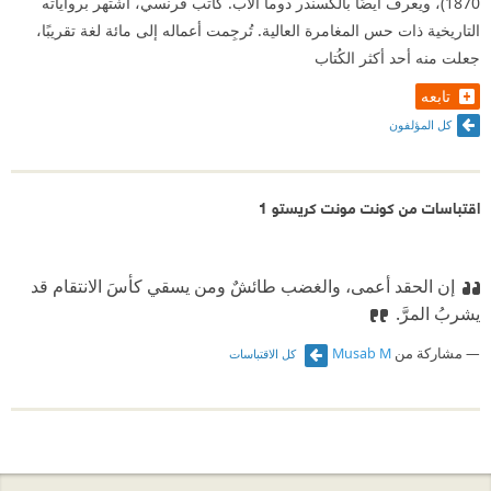
1870)، ويعرف أيضًا بألكسندر دوما الأب. كاتب فرنسي، اشتهر برواياته
التاريخية ذات حس المغامرة العالية. تُرجِمت أعماله إلى مائة لغة تقريبًا،
جعلت منه أحد أكثر الكُتاب
تابعه
كل المؤلفون
اقتباسات من كونت مونت كريستو 1
إن الحقد أعمى، والغضب طائشٌ ومن يسقي كأسَ الانتقام قد
يشربُ المرَّ.
مشاركة من
Musab M
كل الاقتباسات