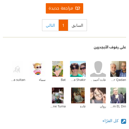
مراجعة جديدة
السابق
1
التالي
على رفوف الأبجديين
Omar Qadan
غادة أحمد .
Maha Shakir
Bat
سماء
haya sultan
Ahmed Essam EL Din
روان
غادة
Nadia Yassine Tuma
كل القرّاء