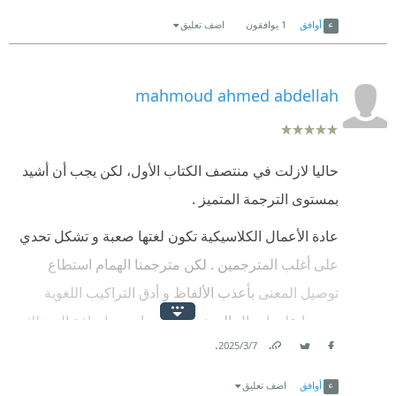
Link
Twitter
Facebook
أوافق
1
يوافقون
اضف تعليق
mahmoud ahmed abdellah
حاليا لازلت في منتصف الكتاب الأول، لكن يجب أن أشيد
بمستوى الترجمة المتميز .
عادة الأعمال الكلاسيكية تكون لغتها صعبة و تشكل تحدي
على أغلب المترجمين . لكن مترجمنا الهمام استطاع
توصيل المعنى بأعذب الألفاظ و أدق التراكيب اللغوية
حريصا على ايصال المعنى بشكل واضح ، إضافة إلى ذلك
.
7‏/3‏/2025
كتب الكثير من الحواشي و الهوامش التي تشرح الكلمات
Link
Twitter
Facebook
الغريبة و مصطلحات العصر الذي كتب دوما فيه روايته.
أوافق
اضف تعليق