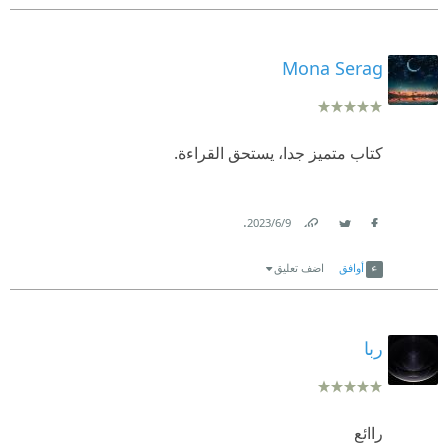
Mona Serag
كتاب متميز جدا، يستحق القراءة.
.
9‏/6‏/2023
Link
Twitter
Facebook
أوافق
اضف تعليق
ربا
راائع