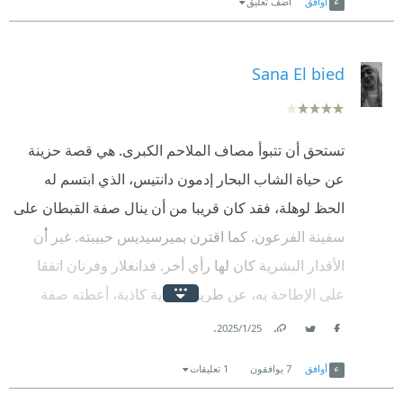
أوافق
اضف تعليق
Sana El bied
تستحق أن تتبوأ مصاف الملاحم الكبرى. هي قصة حزينة
عن حياة الشاب البحار إدمون دانتيس، الذي ابتسم له
الحظ لوهلة، فقد كان قريبا من أن ينال صفة القبطان على
سفينة الفرعون. كما اقترن بميرسيديس حبيبته. غير أن
الأقدار البشرية كان لها رأي أخر. فدانغلار وفرنان اتفقا
على الإطاحة به، عن طريق وشاية كاذبة، أعطته صفة
المتآمر والمتعاون على عودة نابوليون لجادة الحكم. وهو
.
25‏/1‏/2025
Facebook
Twitter
Link
الآمر الذي مهد له الطريق دوفيلفور، لينال امتيازا من ذلك،
أوافق
7
يوافقون
1 تعليقات
وكي لا يكشف أمره عن والده، الذي كان متلقي الرسالة