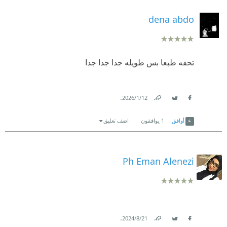
dena abdo
تحفه طبعا بس طويله جدا جدا جدا
.
12‏/1‏/2026
Link
Twitter
Facebook
أوافق
1
يوافقون
اضف تعليق
Ph Eman Alenezi
.
21‏/8‏/2024