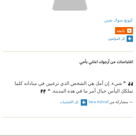
لا تكترث الكاتبة “كيونغ سوك شين” كثيراً بمسألة لقاء
الأبناء بأمهم وعودتها إلى البيت، بل تترك فضاء الرواية
كيونغ سوك شين
مفتوحاً لاحتمالاتٍ يضعها القارئ، ويكفي أنها حرّكت
تابعه
مشاعر الأبناء وجنايتهم على الأهل بالهمل في خريف
كل المؤلفون
أعمارهم، وهي جنايةٌ إن حصلت يعسر حلها وتتعذّر بعدها
على الأبناء أسباب السعادة والهناء.
اقتباسات من أرجوك اعتني بأمي
❞ شيء. إن أمكِ هي الشخص الذي ترغبين في مناداته كلما
تملككِ اليأس حيال أمر ما في هذه المدينة. ❝
مشاركة من
Yara Ashraf
كل الاقتباسات