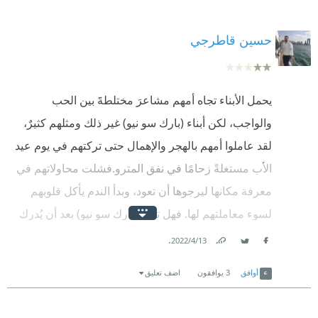
حسين قاطرجي
يحمل الأبناء تجاه أمهم مشاعرَ مختلطةََ بين الحب
والواجب، لكن أبناء (بارك سو نيو) غير ذلك ومثلهم كثيرٌ،
لقد عاملوا أمهم بالهجر والإهمال حتى تركتهم في يوم عيد
الأب مستغلةً زحامًا في نفق المترو.فشلت محاولاتهم في
معرفة مكانها ليرجوها أن تعود، وبدأ الندم يأكل قلوبهم
لسوء معاملتهم لها. فهل تعود (بارك سو نيو) بعد أن يُدرك
الجميع قيمة الأمّ، أمْ تتركهم أبداً فيصير غيابها طبيعيًا.
.
13‏/4‏/2022
Link
Twitter
Facebook
ربما تعمّدت الأمّ (بارك سو نيو) غيابها، لكنّ المؤكد أنها
أوافق
3
يوافقون
اضف تعليق
تركت زوجها وأبناءها الخمس في دوامةٍ من الدهشة
والغموض، وأجبرتهم على محاسبة أنفسهم، والنظر في