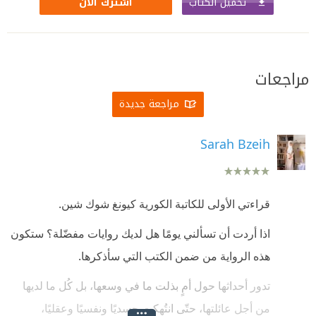
تحميل الكتاب
اشترك الآن
مراجعات
مراجعة جديدة
Sarah Bzeih
قراءتي الأولى للكاتبة الكورية كيونغ شوك شين.
اذا أردت أن تسألني يومًا هل لديك روايات مفضّلة؟ ستكون
هذه الرواية من ضمن الكتب التي سأذكرها.
تدور أحداثها حول أمٍ بذلت ما في وسعها، بل كُل ما لديها
من أجل عائلتها، حتّى انتُهكت جسديًا ونفسيًا وعقليًا،