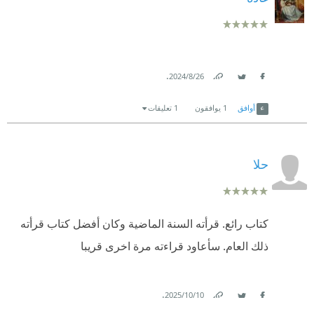
.
26‏/8‏/2024
Link
Twitter
Facebook
أوافق
1
يوافقون
1 تعليقات
حلا
كتاب رائع. قرأته السنة الماضية وكان أفضل كتاب قرأته
ذلك العام. سأعاود قراءته مرة اخرى قريبا
.
10‏/10‏/2025
Link
Twitter
Facebook