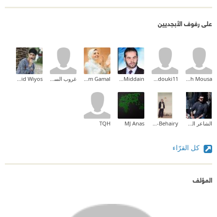
على رفوف الأبجديين
Falah Mousa
yacinesadouki11
Hussein M. AbuMiddain
Reham Gamal
غروب السوالقة
Walid Wiyos
الشاعر الحسيني فراس الزيرجاوي
Sarah El-Behairy
MJ Anas
TQH
كل القرّاء
المؤلف