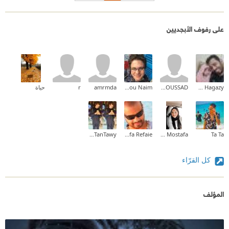
على رفوف الأبجديين
Bahaa Hagazy
Akli AIT BOUSSAD
Carina Samir Abou Naim
amrmda
r
حياة
Alsayed TanTawy
Mostafa Refaie
Lamis Mostafa
Ta Ta
كل القرّاء
المؤلف