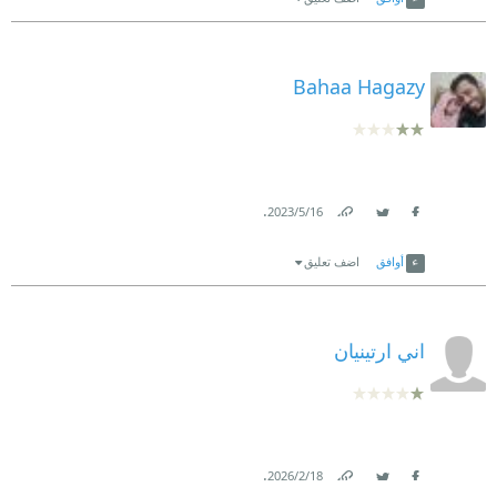
Bahaa Hagazy
.
16‏/5‏/2023
Link
Twitter
Facebook
أوافق
اضف تعليق
اني ارتينيان
.
18‏/2‏/2026