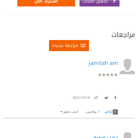
تحميل الكتاب
اشترك الآن
مراجعات
مراجعة جديدة
jamilah am
.
14‏/12‏/2021
Link
Twitter
Facebook
أوافق
1
يوافقون
اضف تعليق
دندن سونه