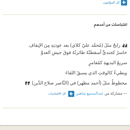
كل المؤلفون
اقتباسات من أحدهم
رابحٌ مثلَ (مُحمَّد عليّ كلاي) بعد عودتِهِ مِنَ الإيقافِ
‫خاسرٌ كجنديٍّ أسقطتْهُ طائرتُهُ فوقَ جيشِ العدوِّ
‫سريعُ البديهةِ كمُقامرٍ
‫وبطيءٌ كالوقتِ الذي يسبقُ اللقاءَ
‫محظوظٌ مثلَ (أحمد مظهر) في (النَّاصر صلاح الدِّين)‏
مشاركة من
عبدالسميع شاهين
كل الاقتباسات