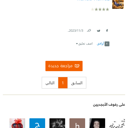
.
3‏/11‏/2023
Link
Twitter
Facebook
أوافق
اضف تعليق
مراجعة جديدة
السابق
1
التالي
على رفوف الأبجديين