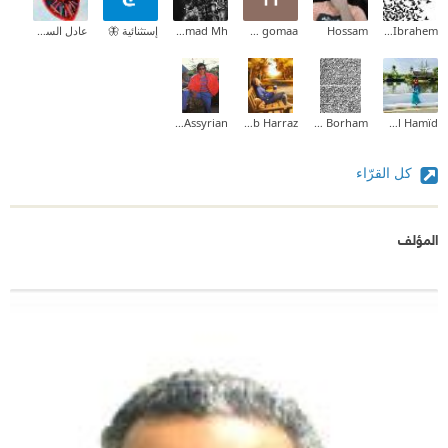
Mohamed Ibrahem
Hossam
hesham gomaa
Mohammad Mh
إستثنائية 🦋
عادل السومري
Ashoraya Assyrian
Rehab Harraz
Ahmad Borham
Ayah Abd Al Hamïd
كل القرّاء
المؤلف