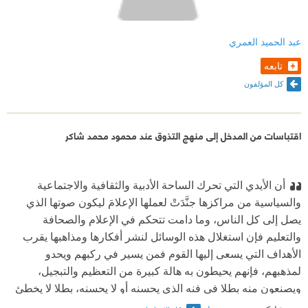
عبد الحميد العمري
تابعه
كل المؤلفون
اقتباسات من المدخل إلى منهج التذوق عند محمود محمد شاكر
أن الأيدي التي تحرك الساحة الأدبية والثقافية والاجتماعية
والسياسية من مراكزها جنَّدَتْ لعملها الإعلامَ ليكون صوتها الذي
يصل إلى كل الناس، وما دامت تتحكم في الإعلام والصحافة
والتعليم فإن استغلال هذه الوسائل لنشر أفكارها ومذاهبها يقرب
الأهداف التي يسعى إليها القوم فمن يسير في ركبهم ويحدو
لمذهبهم، فإنهم يحيطون به هالة كبيرة من التعظيم والتبجيل،
ويصنعون منه بطلا في فنه الذي يحسنه أو لا يحسنه، بطلا لا يخطئ
ولا يزل أبدا، ويلفتون الأنظار إليه من كل وجه، ويقدمونه نموذجا