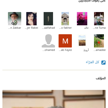
Nadia Yassine Tuma
خالد
Yasmine f. abo fakher
Asmaalfahad
Hajer Rabei
Maen Zakkar
Mousab Alhamadee
أروىٰ
Mira ihab Fayez
taher mohamed
كل القرّاء
المؤلف