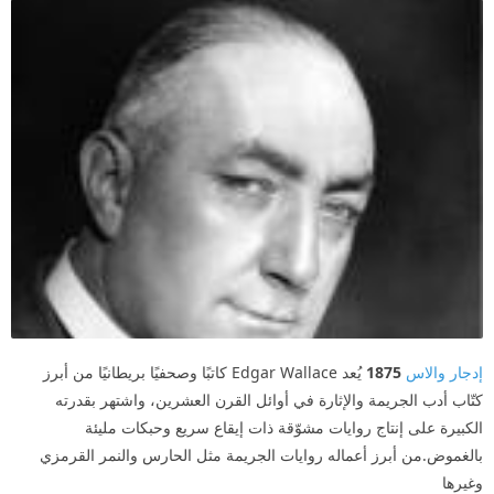
إدجار والاس
1875
يُعد Edgar Wallace كاتبًا وصحفيًا بريطانيًا من أبرز
كتّاب أدب الجريمة والإثارة في أوائل القرن العشرين، واشتهر بقدرته
الكبيرة على إنتاج روايات مشوّقة ذات إيقاع سريع وحبكات مليئة
بالغموض.من أبرز أعماله روايات الجريمة مثل الحارس والنمر القرمزي
وغيرها