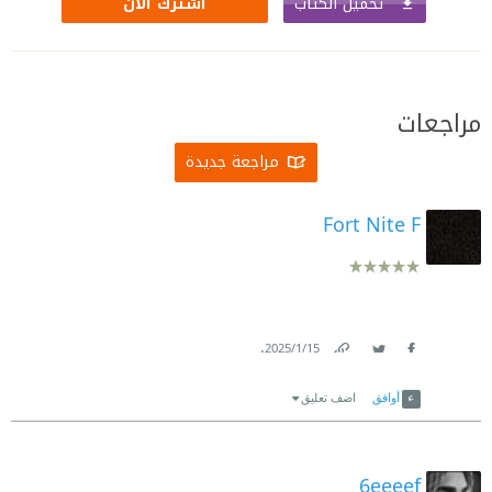
تحميل الكتاب
اشترك الآن
مراجعات
مراجعة جديدة
Fort Nite F
.
15‏/1‏/2025
Link
Twitter
Facebook
أوافق
اضف تعليق
6eeeef