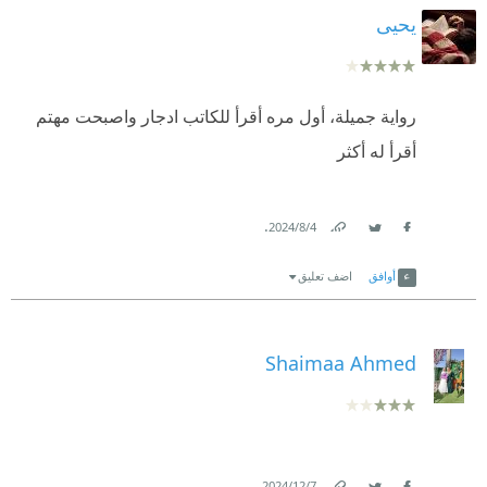
يحيى
رواية جميلة، أول مره أقرأ للكاتب ادجار واصبحت مهتم
أقرأ له أكثر
.
4‏/8‏/2024
Link
Twitter
Facebook
أوافق
اضف تعليق
Shaimaa Ahmed
.
7‏/12‏/2024