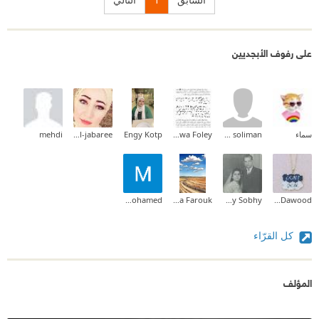
على رفوف الأبجديين
سماء
waleed soliman
Radwa Foley
Engy Kotp
Ghadeer Al-jabaree
mehdi
Mahmoud Mohamed
Dina Farouk
Mina Hany Sobhy
mona Dawood
كل القرّاء
المؤلف