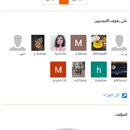
على رفوف الأبجديين
وردة
Mfidaa49
Marwa Mima
Sara Kh
Amany Kamal
خلود
Maryam M
Hend Reda🤍🌸
hassan salamsaltan
Almaha AlKhouri
كل القرّاء
المؤلف