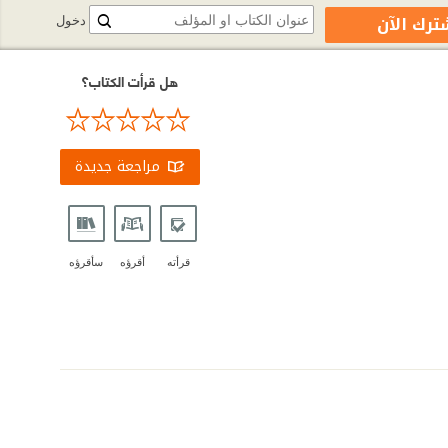
ترك الآن
دخول
هل قرأت الكتاب؟
مراجعة جديدة
قرأته
أقرؤه
سأقرؤه