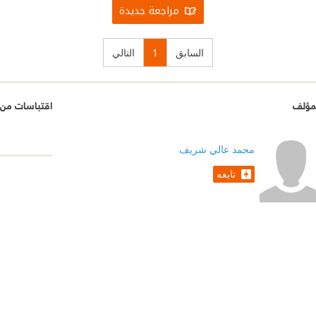
مراجعة جديدة
السابق
1
التالي
مؤلف
اقتباسات من س
محمد عالي شريف
تابعه