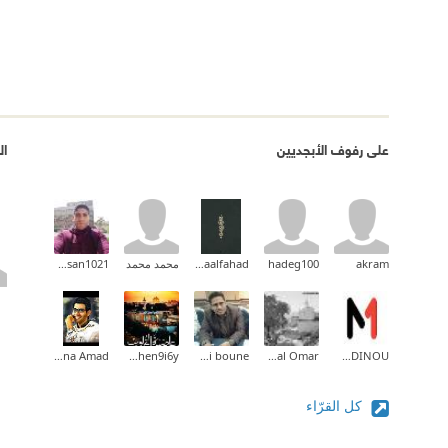
على رفوف الأبجديين
ال
akram
hadeg100
Asmaalfahad
محمد محمد
Mohamed hassan1021
Dimyana Amad
Nasirddin Chen9i6y
drbahi boune
Djeffal Omar
Mohammed HAMDINOU
كل القرّاء