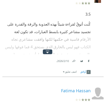
3.5
كُنت أتوقُ لقراءة شيئاً بهذه العذوبة والرقة والقدرة على
تجسيد مشاعر كثيرة بابسط العبارات، قد تكون لغة
الأرقام قاسية في حكمها لكنها وافقت مشاعري تجاه
الكتاب فهو ليس بالخارق الذي يستحق 4 فما فوقها وليس
بالجيد فحسب فيستحق 3 وما دونها، أنه شيء بسيط
.
10‏/2‏/2026
فحسب يسترق النظر من خلف العبارات المكلومة ونزيف
Link
Twitter
Facebook
: السحجات:، انه ظاهر وقاسً كالحرب و مُستتر كالحب.
أوافق
اضف تعليق
هذه اولى قراءاتي للشاعر وأتمنى أن لاتكون الاخيرة.
Fatima Hassan