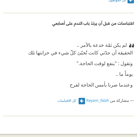
اقتباسات من قبل أن يرتدّ باب الندم على أصابعي
لم ‬يكن ‬ثمّة ‬خدعة ‬بالأمر ‭..‬‬‬‬‬‬
‫ الحقيقة ‬أن ‬جدّتي ‬كانت ‬تُخبّئ ‬كلّ ‬شيء ‬في ‬خزانتها ‬تلك‬‬‬‬‬‬‬‬‬
‫ وتقول : "ينفع لوقت ‬الحاجة‮"‬‭.‬‬‬‬‬‬‬
‫ يوماً ‬ما ‭..‬‬‬
‫ وعندما ‬صرنا بأمس ‬الحاجة ‬لفرح‬‬‬‬
‫ ماتت ‬جدّتي‭.‬‬‬
مشاركة من
Reyam_falah
كل الاقتباسات