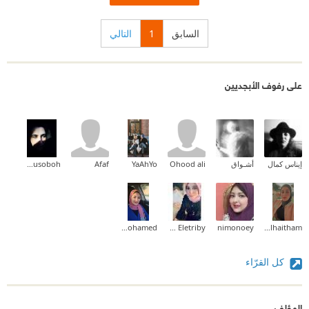
السابق
1
التالي
على رفوف الأبجديين
إيناس كمال
أشـواق
Ohood ali
YaAhYo
Afaf
amani.Abusoboh
Norhan mohamed
Marwa Eletriby
nimonoey
Zainab_alhaitham
كل القرّاء
المؤلف