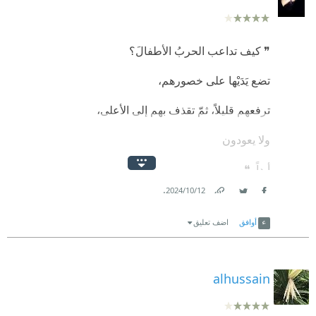
❞ كيف ‬تداعب ‬الحربُ ‬الأطفالَ؟‬‬‬
⁠‫تضع ‬يَدَيْها ‬على ‬خصورهم،‬‬‬
⁠‫ترفعهم ‬قليلاً، ‬ثمّ ‬تقذف ‬بهم ‬إلى ‬الأعلى،‬‬‬‬‬‬
⁠‫ولا ‬يعودون‬
⁠‫أبداً‭.‬ ❝
.
12‏/10‏/2024
Link
Twitter
Facebook
أوافق
اضف تعليق
alhussain