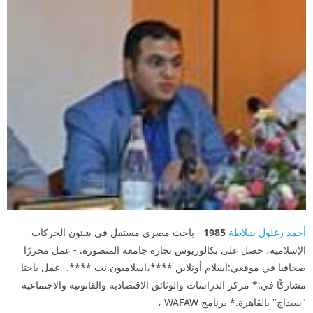
أحمد زغلول شلاطة
1985
- باحث مصري مستقل في شئون الحركات
الإسلامية، حصل على بكالوريوس تجارة جامعة المنصورة. - عمل محررًا
صحافيا في موقعي:اسلام أونلاين ****،اسلاميون.نت ****.- عمل باحثا
مشاركًا في:* مركز الدراسات والوثائق الاقتصادية والقانونية والاجتماعية
"سيداج" بالقاهرة.* برنامج WAFAW ،