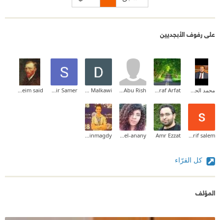
على رفوف الأبجديين
محمد الحمزاوى
Ashraf Arfat
Ala Abu Rish
Dania Malkawi
Samir Samer
moneim said
ahmedbinmagdy
sarah el-anany
Amr Ezzat
sherif salem
كل القرّاء
المؤلف