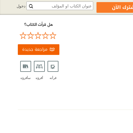
ترك الآن
دخول
هل قرأت الكتاب؟
مراجعة جديدة
قرأته
أقرؤه
سأقرؤه