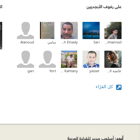
على رفوف الأبجديين
ال
anas almanna3
Sari
Mohamed Moh Elnady
سامي
Alanoud
عائشة الصالح
yasser
Assim Al Kahtany
Yort
gari
كل القرّاء
أبجد
: أسلوب جديد للقراءة العربية