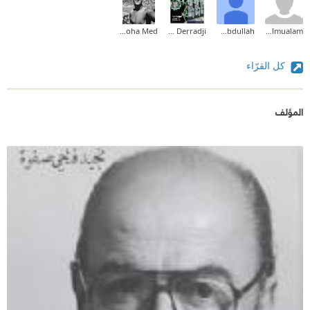
Moha Med
BroderieSamir Derradji
Saad Abdullah
Abotharalmualam
كل القرّاء
المؤلف