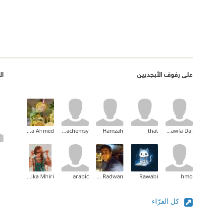
على رفوف الأبجديين
ال
Aya Ahmed
oussamachemsy
Hamzah
that
khawla Dai
Molka Mhiri
arabic
Hussein Radwan
Rawabi
hmo
كل القرّاء