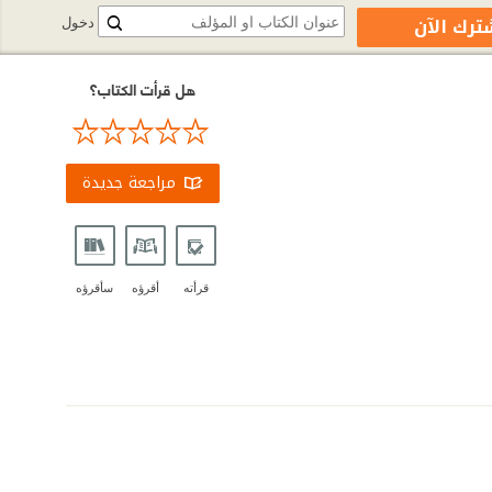
ترك الآن
دخول
هل قرأت الكتاب؟
مراجعة جديدة
قرأته
أقرؤه
سأقرؤه