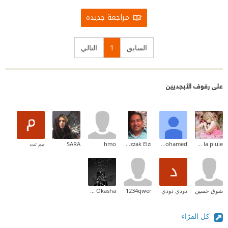
مراجعة جديدة
السابق
1
التالي
على رفوف الأبجديين
la fille de la pluie
Ahmed Mohamed
Abderrazzak Elzi
hmo
SARA
مم تت
شوق حسين
دودي دودي
1234qwer
Wesam Okasha
كل القرّاء