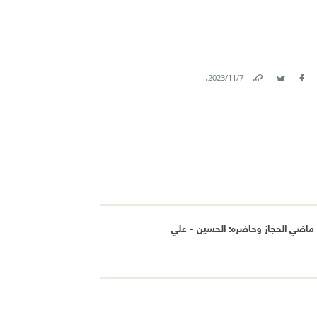
.
7‏/11‏/2023
Link
Twitter
Facebook
ماضي الحجاز وحاضره: الحسين - علي