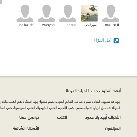
jeries_b_99@hotmail.co.il
اسيرالحب
abbas
mahawanyan
kotaiba.ka.ids
كل القرّاء
أبجد
: أسلوب جديد للقراءة العربية
أبجد هو تطبيق القراءة رقم واحد في العالم العربي. تضم مكتبة أبجد أحدث وأهم الكتب والروايات
المجالات، مثل الروايات والقصص، كتب الأدب، الكتب التاريخية، الكتب السياسية، كتب المال 
اشتراك أبجد بلا حدود
الكتب
تواصل معنا
المؤلفون
الأسئلة الشائعة