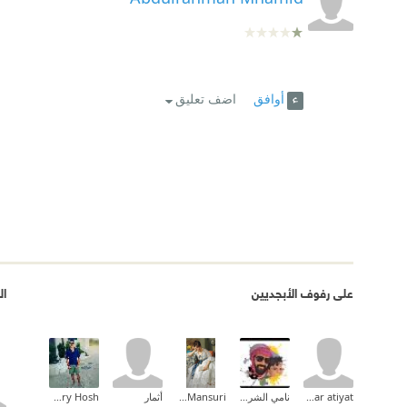
أوافق
اضف تعليق
على رفوف الأبجديين
ال
omar atiyat
نامي الشريف ✨
Enas Al-Mansuri
أثمار
Nicola Khoury Hosh