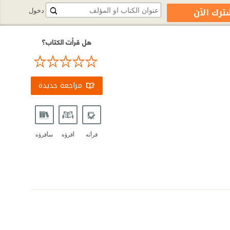
ترك الآن
دخول
هل قرأت الكتاب؟
مراجعة جديدة
قرأته
أقرؤه
سأقرؤه