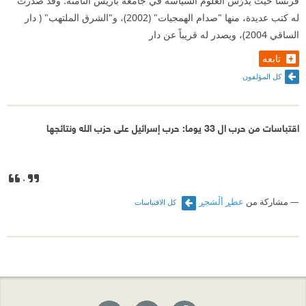
فرنسا حيث يدرّس العلوم السياسة في جامعة باريس الثامنة. وقد صدرت
له كتب عديدة، منها "صدام الهمجيات" (2002)، و"الشرق الملتهب" ( دار
الساقي 2004)، ويصدر له قريباً عن دار
تابعه
كل المؤلفون
اقتباسات من حرب ال 33 يوما: حرب إسرائيل على حزب الله ونتائجها
.
مشاركة من
عطڕ أڵشجڕ
كل الاقتباسات