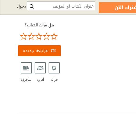
ترك الآن
دخول
هل قرأت الكتاب؟
مراجعة جديدة
قرأته
أقرؤه
سأقرؤه