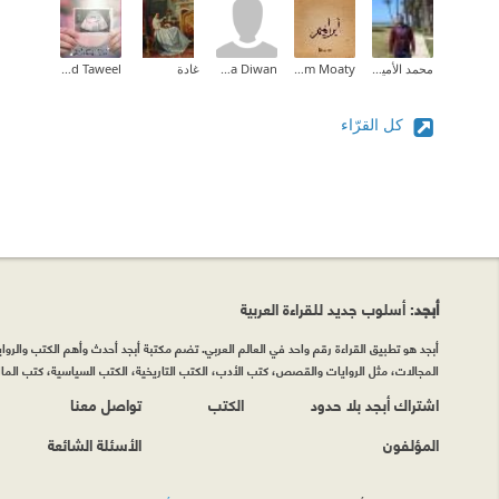
محمد الأمين السعداني
Ibrahim Moaty
Maha Diwan
غادة
Ola Ahmad Taweel
كل القرّاء
أبجد
: أسلوب جديد للقراءة العربية
أبجد هو تطبيق القراءة رقم واحد في العالم العربي. تضم مكتبة أبجد أحدث وأهم الكتب والروايات
المجالات، مثل الروايات والقصص، كتب الأدب، الكتب التاريخية، الكتب السياسية، كتب المال 
اشتراك أبجد بلا حدود
الكتب
تواصل معنا
المؤلفون
الأسئلة الشائعة