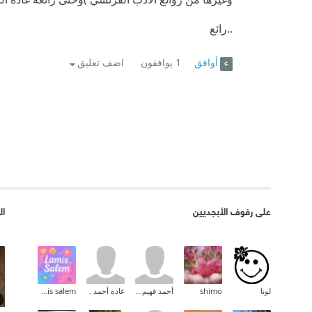
..رائع
أوافق
1
يوافقون
اضف تعليق
على رفوف الأبجديين
ال
لونا
shimo
أحمد فهيم القاضى
غادة أحمد .
lamis salem