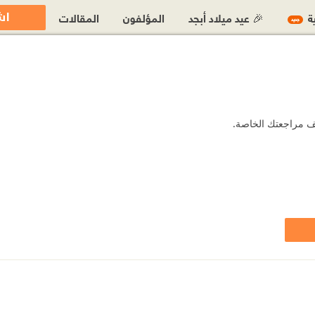
اش
ية
🎉 عيد ميلاد أبجد
المؤلفون
المقالات
جديد
أضف مراجعتك الخاصة.