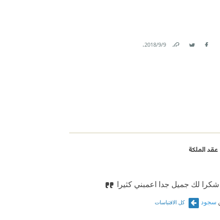
.
9‏/9‏/2018
Link
Twitter
Facebook
عقد الملكة
شكرا لك جميل جدا اعمبني كثيرا
سجود
كل الاقتباسات