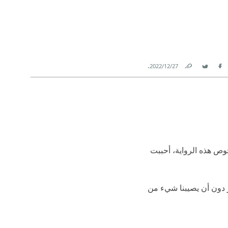
.
27‏/12‏/2022
Link
Twitter
Facebook
وص هذه الرواية، أحببت
ر دون أن يصيبنا شيء من