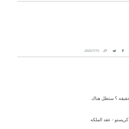
Link
Twitter
Facebook
.
15‏/7‏/2025
Link
Twitter
Facebook
لحقيقه ؟ ستظل هناك
نت كريستو - عقد الملكه