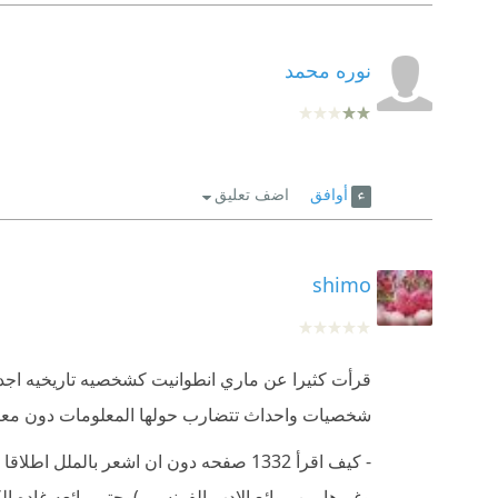
نوره محمد
أوافق
اضف تعليق
shimo
قرأت كثيرا عن ماري انطوانيت كشخصيه تاريخيه اجد 
شخصيات واحداث تتضارب حولها المعلومات دون معرف
- كيف اقرأ 1332 صفحه دون ان اشعر بالمل
وغيرها من روائع الادب الفرنسي )وحتى رائعه غاده الكا