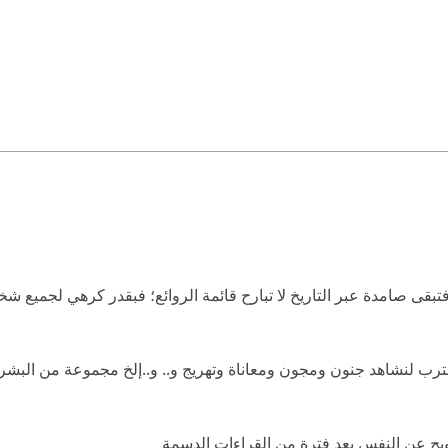
ى صامدة عبر التاريخ لا تبارح قائمة الروائع؛ فبقدر كرهي لجميع شخ
 نقترب لنشاهد جنون ومجون ومعاناة وتهريج و.. و..إلخ مجموعة من البش
يح عن النفس بعد فترة من القراءات الدسمة