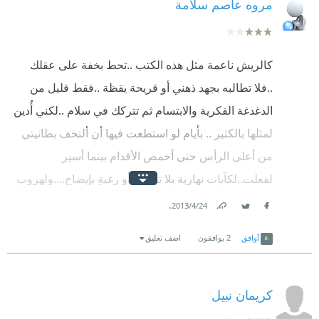
مروه عاصم سلامة
كالريش ناعمة مثل هذه الكتب ..تحط بخفة على عقلك
..فلا تطالبه بجهد ذهني أو قريحة يقظة ..فقط قليل من
الدغدغة الفكرية والابتسام ثم تتركك في سلام ..لكني أُدين
لمثلها بالكثير .. بأيام لو استطعت فيها أن ألتحف بطانيتي
من أعلى الرأس حتى أخمص الأقدام بينما أسير
لفعلت..لكآبات نهارية بلا تفسير أو رغبةٍ بإيضاح....ولهروبٍ
مهذب من سخافة التبرير: نعم لقد كنت الضاحك تلك
.
24‏/4‏/2013
Facebook
Twitter
Link
البارحة ولكني الحزين في هذا الصباح ..كم دثرني أمثالها
أوافق
2
يوافقون
اضف تعليق
من أحاديث الوشاية وغلاء الأسعار وأسباب تأخر الإنجاب
وأهمية التدرج الوظيفي للسلك الأكاديمي وأثمان العقار..
.عليك فقط أن تخفي وجهك في الكتاب فترفع لافتة : أنا
كريمان نبيل
منهمك أنا مشغول ..ثم تفكر بما شئت إن أردت وأنت تقرأ