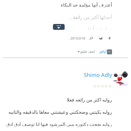
أعترف أنها مؤلمة حد البكاء
فاحيانا من كثره الاحزان
أحداثها أكثر من رائعة ..
نفقد معنى السعاده
تسارعت أنفاسي بين سطورها
.
18‏/2‏/2013
علّي أجد مخرجاً لهذا الحب الذي اختارته الحياة دون غيره
Link
Twitter
Facebook
أوافق
اضف تعليق
لتضع كل يوم في طريقه عائقاً جديداً يشتته ويفرق بين
طرفيه
Shimo Adly
تمنيت إنهاءها في جلسة واحدة .. إلا أن ظروفي العاثرة
حالت دون ذلك
كما أنها تصلح لأن تكون سلسلة تلفزيونية مميزة
روايه اكتر من رائعه فعلا
روايه بكيتني وضحكتني وعيشتني معاها بالدقيقه والثانيه
روايه نجحت دكتوره مني المرشود فيها انا توصف ادق ادق