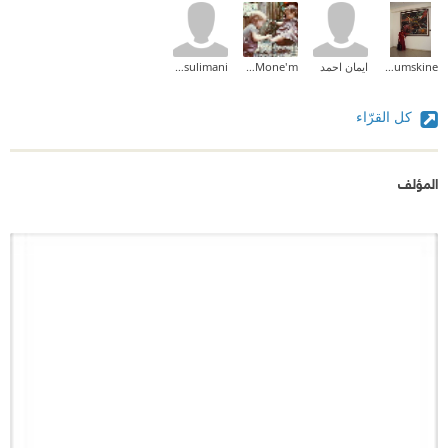
Ijjou Idoumskine
ايمان احمد
Dr-Hagar Abd El-Mone'm
sulaf sulimani
كل القرّاء
المؤلف