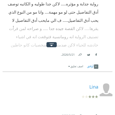
رواية جذابة و مؤثره..... لاكن جدا طوليه و الكاتبه توصف
أدق التفاصيل حتى لو مو مهمة.... وانا مو من النوع الذي
يحب أدق التفاصيل..... ف الي مايحب أدق التفاصيل لا
يقرها..... لاكن القصة جيده جدا ..... و صراحه لمن قرأت
تصنيف الرواية انه رومانسية فتوقعت انه في اشياء
خادشه للحياء لاكن صدمتني أن شخصيات كانو حاطين
قدام عيونهم الله..... تحياتي للكتابه القديره منى المرشود
.
21‏/5‏/2026
Facebook
Twitter
Link
....❣️..... و احترمها للعادات و التقاليد الإسلامية ❣️❣️
أوافق
اضف تعليق
Lina