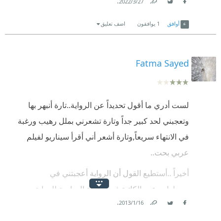
.
27‏/3‏/2022
Link
Twitter
Facebook
أوافق
1
يوافقون
اضف تعليق
Fatma Sayed
لست أدري ما أقول تحديداً عن الرواية..تارة أنبهر بها
وتعجبني لحد كبير جداً وتارة تشعرني بملل رهيب ورغبة
في الانتهاء سريعاً,وتارة أشعر أني أقرأ سيناريو لفيلم
عربي بحت..
أخيراً ..أستطيع القول أن الرواية أعجبتني في
مجملها..برعت الكاتبة في الحبكة الدرامية للرواية من
.
16‏/1‏/2013
بدايتها وحتى الفصل قبل الأخير..برعت أيضاً في إثارة
Link
Twitter
Facebook
التشويق للقارئ بحيث تجبره حتماً على استمراره في