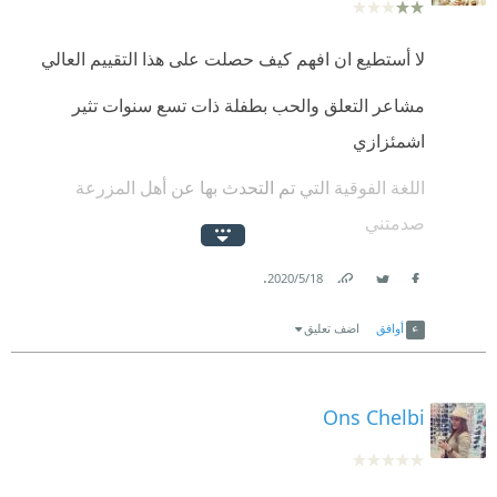
ترى سوى نفسها فقط
لم تروق لى القصة ولكن بذل فى كتابتها جهد كبير منحها
لا أستطيع ان افهم كيف حصلت على هذا التقييم العالي
فى رأى نجمتين على اقصى تقدير
مشاعر التعلق والحب بطفلة ذات تسع سنوات تثير
اشمئزازي
اللغة الفوقية التي تم التحدث بها عن أهل المزرعة
صدمتني
الشخصيات السطحية من أول القصة حتى أخرها بلا أي
.
18‏/5‏/2020
تطور ..شخصيات سخيفة ضعيفة مغرورة ومريضة !
Link
Twitter
Facebook
أوافق
اضف تعليق
ثم قصة الحر والحرارة والاشتعال والفرن التي تم تكريرها
١٧ ألف مرة طوال القصة .
Ons Chelbi