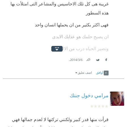
غريبة هى كل تلك الاحاسيس والمشاعر التى امتلأت بها
هذه السطور
فهى اكثر بكثير من ان يحملها انسان واحد
ان يصبح حلمك هو عذابك الابدى
وتصير الحياه درب من الالام
.
لا اعرف
6‏/3‏/2014
Link
Twitter
Facebook
هل جاءتنى تلك الروايه فى الوقت المناسب تماما
أوافق
اضف تعليق
ام جاءتنى فى الوقت الخاطىء تماما
مرامي دخول جنتك
ربما ان كنت ناقده ادبيه
لم اكن لاعبأ بتلك الروايه
قرأت منها قدر كبير ولكنني تركتها لا لعدم جمالها فهي
ولكنى لست بناقده