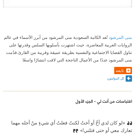
منى المرشود
تُعد الكاتبة السعودية منى المرشود من أبرز الأسماء في عالم
الروايات العربية المعاصرة، حيث اشتهرت بأسلوبها السلس وقدرتها على
تناول القضايا الاجتماعية والنفسية بطريقة عميقة وقريبة من القارئ.قدّمت
منى المرشود عددًا من الأعمال الناجحة التي لاقت انتشارًا واسعًا
تابعه
كل المؤلفون
اقتباسات من أنت لي - الجزء الأول
«لو كان لدي أخٌ أو أختٌ لكنتُ فعلتُ أي شيءٍ منْ أجله مهما
تعارك معي أو حتى قتلني!»