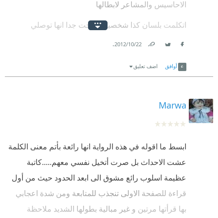
الاحاسيس والمشاعر لابطالها
اتكلمت بلسان كذا شخصيه ونجحت جدا انها توصلي
احساس كل واحد فيهم
.
22‏/10‏/2012
Link
Twitter
Facebook
انا مش عارفه اتكلم عن الروايه لاني مش هوفيها حقا ..
أوافق
اضف تعليق
بس طريقتها وحده في انها تشرح معني الاسم ( انت لي )
ده فوق الخيال فعلا
Marwa
ابسط ما اقوله في هذه الرواية انها رائعة بأتم معنى الكلمة
عشت الاحداث بل صرت أتخيل نفسي معهم.....كاتبة
عظيمة اسلوب رائع مشوق الى ابعد الحدود حيث من أول
قراءة للصفحة الاولى تنجذب للمتابعة ومن شدة اعجابي
بها قرأتها مرتين و غير مبالية بطولها الشديد ملاحظة