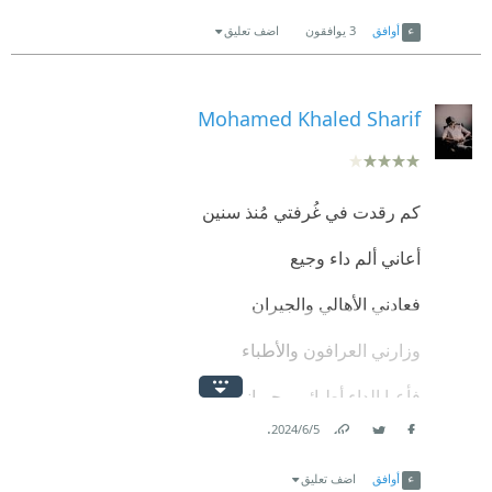
Link
Twitter
Facebook
محفوظ
أوافق
3
يوافقون
اضف تعليق
ممتعة و أرشحها للقراءة
Mohamed Khaled Sharif
كم رقدت في غُرفتي مُنذ سنين
أعاني ألم داء وجيع
فعادني الأهالي والجيران
وزارني العرافون والأطباء
فأعيا الداء أطبائي وجيراني
.
5‏/6‏/2024
حتى جئت أنت يا حبيبي
Link
Twitter
Facebook
أوافق
اضف تعليق
فبرع سحرك الطب والرقى