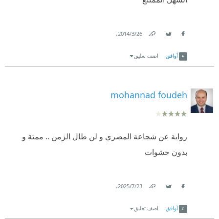
.
26‏/3‏/2014
Link
Twitter
Facebook
أوافق
اضف تعليق
mohannad foudeh
رواية عن شجاعة المصري و لن طال الزمن .. ممتة و
بدون حشوات
.
23‏/7‏/2025
Link
Twitter
Facebook
أوافق
اضف تعليق