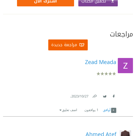
تحميل الكتاب
اشترك الآن
مراجعات
مراجعة جديدة
Zead Meada
.
27‏/10‏/2023
Link
Twitter
Facebook
أوافق
1
يوافقون
اضف تعليق
Ahmed Atef