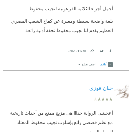
ملينا السكوت والإنكسار.
أجمل أجزاء الثلاثية الفرعونية لنجيب محفوظ
ألم يحن بعد عهد سقوط المُستبدين الظالمين؟
بلغة واضحة بسيطة ومعبرة عن كفاح الشعب المصري
العظيم يقدم لنا نجيب محفوظ تحفة أدبية رائعة
.
30‏/11‏/2020
Link
Twitter
Facebook
أوافق
اضف تعليق
حنان فوزى
أعجبتنى الرواية جدااا هى مزيج ممتع من أحداث تاريخية
مع نظم قصصى رائع بإسلوب نجيب محفوظ المعتاد
السهل الممتنع