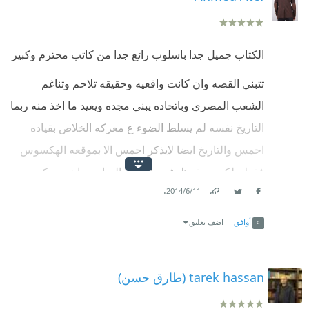
الكتاب جميل جدا باسلوب رائع جدا من كاتب محترم وكبير
تتبني القصه وان كانت واقعيه وحقيقه تلاحم وتناغم
الشعب المصري وباتحاده يبني مجده ويعيد ما اخذ منه ربما
التاريخ نفسه لم يسلط الضوء ع معركه الخلاص بقياده
احمس والتاريخ ايضا لايذكر احمس الا بموقعه الهكسوس
فقط ولكن محفوظ يثبت لنا وللعالم اجمع ان معركه
.
11‏/6‏/2014
الهكسوس الاخيره كان لها تحضير سنين
Link
Twitter
Facebook
وايضا الروايه تاريخيه ادبيه فمحفوظ يسلط الضوء ع
أوافق
اضف تعليق
العلاقات الاسريه ايام الفراعنه وتقدير المصرين للام
الكبري(توتي شيري)
tarek hassan (طارق حسن)
وقصه الحب بين احمس وابنه ملك الهكسوس هي مثال