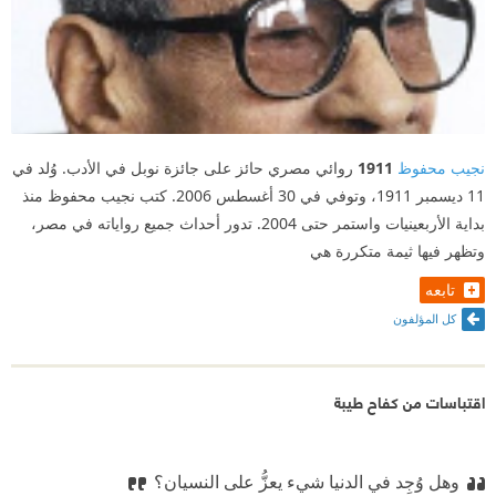
نجيب محفوظ
1911
روائي مصري حائز على جائزة نوبل في الأدب. وُلد في
11 ديسمبر 1911، وتوفي في 30 أغسطس 2006. كتب نجيب محفوظ منذ
بداية الأربعينيات واستمر حتى 2004. تدور أحداث جميع رواياته في مصر،
وتظهر فيها ثيمة متكررة هي
تابعه
كل المؤلفون
اقتباسات من كفاح طيبة
وهل وُجِد في الدنيا شيء يعزُّ على النسيان؟