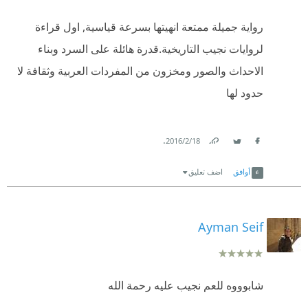
واضح للحب العفوي بين المتعادين ولكن يبقي الحب هو
رواية جميلة ممتعة انهيتها بسرعة قياسية, اول قراءة
اسمي شي ف الوجود
لروايات نجيب التاريخية.قدرة هائلة على السرد وبناء
مجمل القصه جميل وشرف لتاريخ اي مصري
الاحداث والصور ومخزون من المفردات العربية وثقافة لا
حدود لها
.
18‏/2‏/2016
Link
Twitter
Facebook
أوافق
اضف تعليق
Ayman Seif
شابوووه للعم نجيب عليه رحمة الله