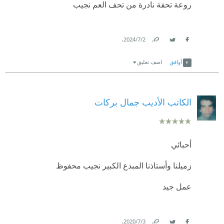
روعة تحفة نادرة من تحف العم نجيب
.
2‏/7‏/2024
Link
Twitter
Facebook
أوافق
اضف تعليق
الكاتب الأديب جمال بركات
أحبائي
زميلنا وأستاذنا المبدع الكبير نجيب محفوظ
عمل جيد
.
3‏/7‏/2020