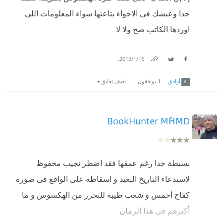
جدا وعيشك في الاجواء بتاعتها سواء المعلومات اللي
اوردها الكاتب صح ولا لا
.
16‏/1‏/2015
Link
Twitter
Facebook
أوافق
1
يوافقون
اضف تعليق
BookHunter MُHَMَD
بسيطة جدا رغم عمقها فقد اضطر نجيب محفوظ
لاستدعاء التاريخ البعيد و اسقاطه على الواقع فى صورة
كفاح أحمس و شعب طيبة للتحرر من الهكسوس و ما
أكثرهم فى هذا الزمان