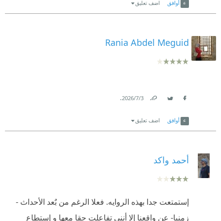
أوافق
اضف تعليق
Rania Abdel Meguid
.
3‏/7‏/2026
Link
Twitter
Facebook
أوافق
اضف تعليق
أحمد واكد
إستمتعت جدا بهذه الروايه. فعلا الرغم من بٌعد الأحداث -
زمنيا- عن واقعنا إلا أنني تفاعلت حقا معها و إستطاع