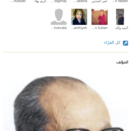
Sereen Yaseen
عمر أحمدين
maryam salama
mohamed elgendy
كريم بهاء
Heba Al-NassaN
أحمد واكد
Afnan Sultan
Sima Qamhiyeh
Mounir Shokralla
كل القرّاء
المؤلف