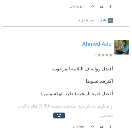
.
11‏/4‏/2026
Link
Twitter
Facebook
أوافق
اضف تعليق
Ahmed Adel
أفضل رواية ف الثلاثية الفرعونية
أكثرهم تشويقا
أفضل فترة تاريخية ( طرد الهكسوس )
و معلومات تاريخية صحيحة بنسبة 90 % وقد تأكدت
بنفسي
.
ناهيك عن اللغة والسرد والوصف و الألفاظ الذين يتميز بهم
1‏/8‏/2017