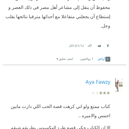
محفوظ أن ينقل إلى مشاعر أهل مصر في ذلك العصر و
إستطاع أن يجعلني متفاعلا مع أحداثها مترقبا نتائجها بقلب
وجل.
.
12‏/1‏/2013
Link
Twitter
Facebook
أوافق
1
يوافقون
اضف تعليق
Aya Fawzy
كتاب ممتع ولو اني كرهت قصة الحب اللي دارت مابين
احمس والاميره ..
إلا إن الكتاب حكى قصة طرد الهكسوس بطريقه شيقه