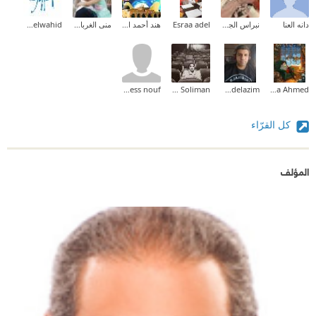
دانه العنا
نبراس الجيلاني
Esraa adel
هند أحمد السيد
منى الغرباوي
Ahmed M. Abdelwahid
Princess nouf
Mostafa Soliman
Ziad Abdelazim
Marwa Ahmed
كل القرّاء
المؤلف