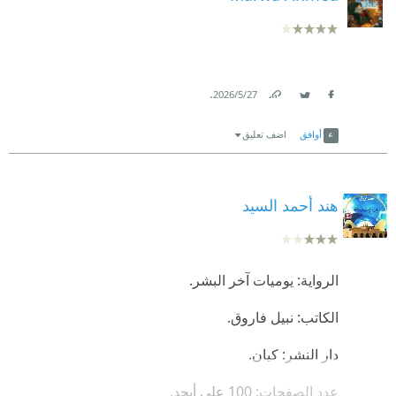
.
27‏/5‏/2026
Link
Twitter
Facebook
أوافق
اضف تعليق
هند أحمد السيد
الرواية: يوميات آخر البشر.
الكاتب: نبيل فاروق.
دار النشر: كيان.
عدد الصفحات: 100 على أبجد.