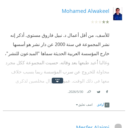
Mohamed Alwakeel
للأسف، من أقل أعمال د. نبيل فاروق مستوى. أذكر إنه
نشر المجموعة في سنة 2000 عن دار نشر هو أسسها
خارج المؤسسة العربية الحديثة سماها "المبدعون للنشر"،
وغالبا أعيد طبعها بعد وفاته. حسيت المجموعة ككل مجرد
محاولة للخروج عن سرب المؤسسة ربما بسبب خلاف
معها في ذلك الوقت. عموماً لا نزال مخلصين لذكرى
الأعمال القديمة للراحل.
.
30‏/5‏/2026
Link
Twitter
Facebook
أوافق
اضف تعليق
Mesfer Alajmi