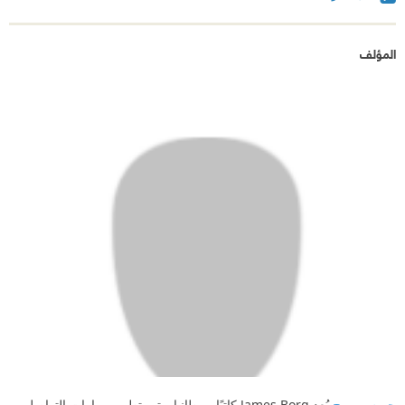
المؤلف
جيمس بورج
يُعد James Borg كاتبًا بريطانيا يهتم بتطوير مهارات التواصل