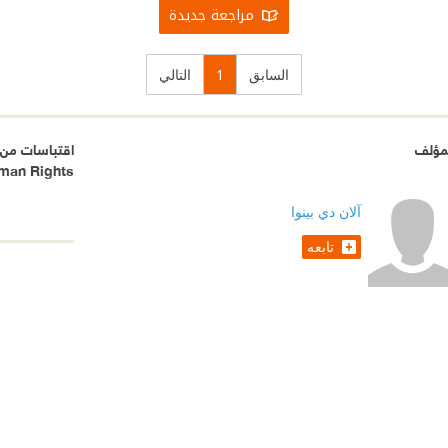
مراجعة جديدة
السابق
1
التالي
مؤلف
اقتباسات من ما
man Rights
آلان دي بينوا
تابعه