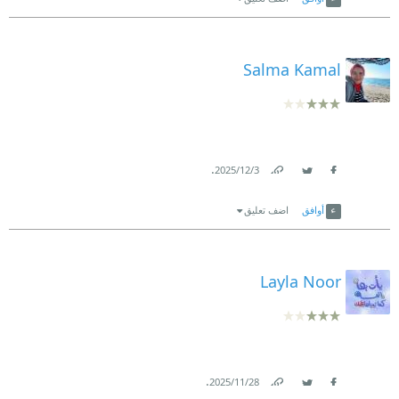
Salma Kamal
.
3‏/12‏/2025
Link
Twitter
Facebook
أوافق
اضف تعليق
Layla Noor
.
28‏/11‏/2025