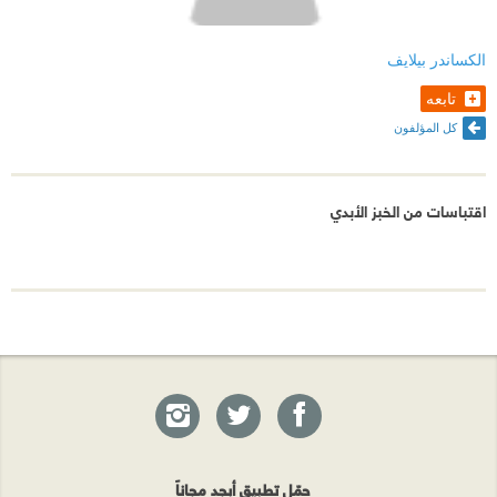
الكساندر بيلايف
تابعه
كل المؤلفون
اقتباسات من ‎الخبز الأبدي
حمّل تطبيق أبجد مجاناً