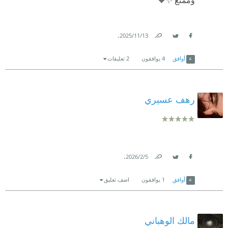
وممتع ✨🧡
.
13‏/11‏/2025
Link
Twitter
Facebook
أوافق
4
يوافقون
2 تعليقات
رهف عسيري
.
5‏/2‏/2026
Link
Twitter
Facebook
أوافق
1
يوافقون
اضف تعليق
مالك الوهباني