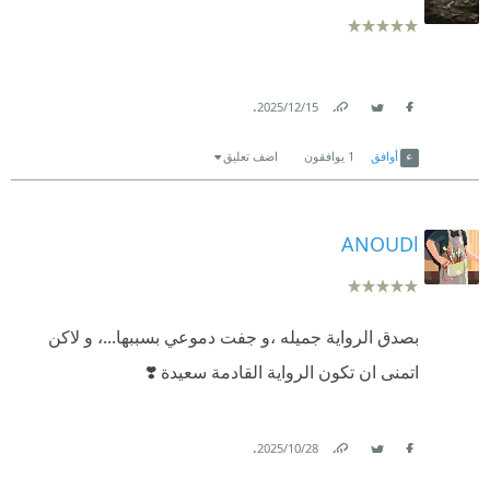
.
15‏/12‏/2025
Link
Twitter
Facebook
أوافق
1
يوافقون
اضف تعليق
ANOUDl
بصدق الرواية جميله ،و جفت دموعي بسببها...، و لاكن
اتمنى ان تكون الرواية القادمة سعيدة ❣️
.
28‏/10‏/2025
Link
Twitter
Facebook