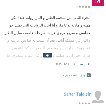
الجزء الثاني من ملحمة الطين و النار. رواية جيدة لكن
مملة و هادئة نوعا ما، و أنا أحب الروايات التي تملك جو
حماسي و سريع. تروي عن تتمة رحلة عاصف سليل الطين
و النار في مملكة أبابيل بعد أن سلب له طاغين عرشه و
فقد زوجته و ابنته. يواجه بعض الصعوبات كخيانته من
طرف خيزران و إصابته بالعمى. و في النهاية سنعرف هل
نجح أم لا، و هل استعاد عرشه أم لا؟ في الحقيقة، أبابيل
.
29‏/12‏/2025
Facebook
Twitter
Link
أفضل بكثير منها.
أوافق
اضف تعليق
Sahar Tajalsir