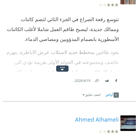
تتوسع رقعة الصراع في الجزء الثاتي لتضم كائنات
وممالك جديدة، ليصبح طاقم العمل شاملا لأغلب الكائنات
الأسطورية بانضمام المذؤوبين ومصاصي الدماء.
يعود طاغين بمخطط جديد لاستلاب عرش الاباطرة، ينهزم
عاصف ومجموعته في الجولة الأولى هزيمة تؤدي الى
تفرق الابطال وسقوط عرش ابابيل تحت سطوة طاغين،
.
19‏/4‏/2026
لكن للقصة تكملة في الجزء الثالث. 'سجيل'
Link
Twitter
Facebook
محمد متولي
أوافق
اضف تعليق
Ahmed Alhameli