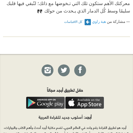
معركتك الأهم ستكون تلك التي تـخوضها مع ذاتك؛ لتُبقي فيها قلبك
سليمًا وسط كُل الدمار الذي يـحدث من حولك
مشاركة من
هبة راوي
كل الاقتباسات
حمّل تطبيق أبجد مجاناً
أبجد
: أسلوب جديد للقراءة العربية
أبجد هو تطبيق القراءة رقم واحد في العالم العربي. تضم مكتبة أبجد أحدث وأهم الكتب والروايات،