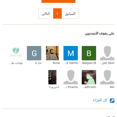
السابق
1
التالي
على رفوف الأبجديين
Teyah Moh
Balqees M
Mahmoud Hanfie
Rima
G Gs
عيادات طمأنينة
Mo
Amal Nadhreen
Mai Khamis
♕مريم♕
كل القرّاء