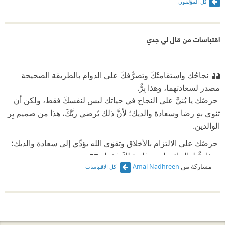
كل المؤلفون
اقتباسات من ‎⁨قال لي جدي⁩
نجاحُك واستقامتُكَ وتصرُّفكَ على الدوام بالطريقة الصحيحة
مصدر لسعادتهما، وهذا بِرٌّ.
‫ حرصُك يا بُنيَّ على النجاح في حياتك ليس لنفسكَ فقط، ولكن أن
تنوي بهِ رضا وسعادة والديك؛ لأنَّ ذلك يُرضي ربَّكَ، هذا من صميم بِر
الوالدين.
‫ حرصُك على الالتزام بالأخلاق وتقوَى الله يؤدِّي إلى سعادة والديك؛
وهذا بِرٌّ لوالديك وليس فائدة لكَ فقط.
مشاركة من
Amal Nadhreen
كل الاقتباسات