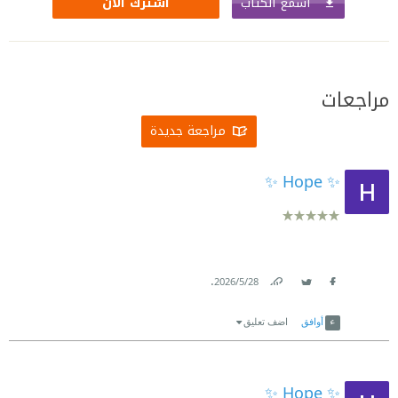
اسمع الكتاب
اشترك الآن
مراجعات
مراجعة جديدة
✨ Hope ✨
.
28‏/5‏/2026
Link
Twitter
Facebook
أوافق
اضف تعليق
✨ Hope ✨