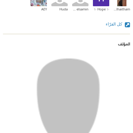
AEY
Huda
mohamed elsamin
✨ Hope ✨
Zainab_alhaitham
كل القرّاء
المؤلف