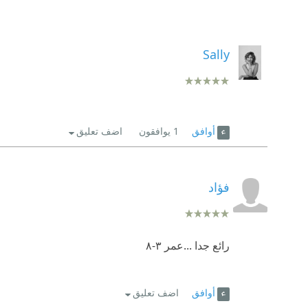
Sally
أوافق
1
يوافقون
اضف تعليق
فؤاد
رائع جدا ...عمر ٣-٨
أوافق
اضف تعليق