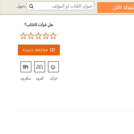
ترك الآن
دخول
هل قرأت الكتاب؟
مراجعة جديدة
قرأته
أقرؤه
سأقرؤه