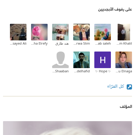
على رفوف الأبجديين
Bassem Khalil
Rehab saleh
Marwa Slim
هند طارق
noha Elrefy
Heba Elsayed Ali
Fatima Shaaban
Kadri Abdelhafid
✨ Hope ✨
Dina Abu Elnaga
كل القرّاء
المؤلف