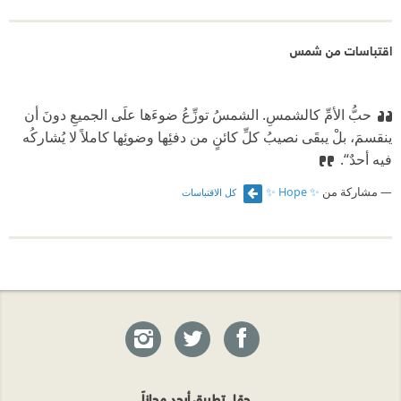
اقتباسات من شمس
حبُّ الأمِّ كالشمسِ.
‫ الشمسُ توزِّعُ ضوءَها علَى الجميعِ دونَ أن
ينقسمَ، بلْ يبقَى نصيبُ كلِّ كائنٍ من دفئِها وضوئِها كاملاً لا يُشاركُه
فيه أحدٌ“.
مشاركة من
✨ Hope ✨
كل الاقتباسات
حمّل تطبيق أبجد مجاناً