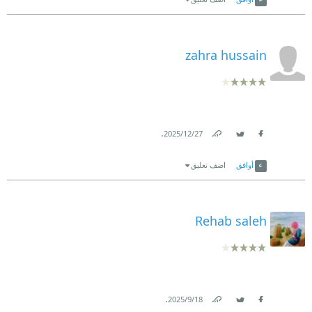
zahra hussain
.
27‏/12‏/2025
Link
Twitter
Facebook
أوافق
اضف تعليق
Rehab saleh
.
18‏/9‏/2025