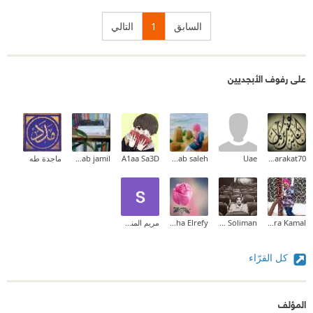
السابق
1
التالي
على رفوف الأبجديين
e.barakat70
Uae
Rehab saleh
A1aa Sa3D
zainab jamil
ماجدة طه
Yara Kamal
Mostafa Soliman
noha Elrefy
مريم المنسي
كل القرّاء
المؤلف