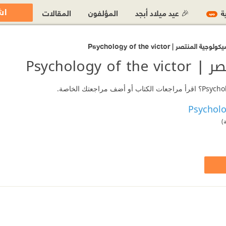
اش
ية
🎉 عيد ميلاد أبجد
المؤلفون
المقالات
جديد
)