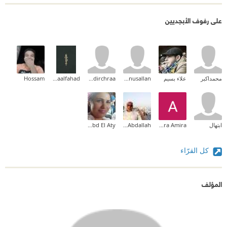
على رفوف الأبجديين
محمداكبر
علاء بسيم
yunusallan
nadirchraa
Asmaalfahad
Hossam
ابتهال
Amira Amira
Mohamad M Abdallah
Rania Abd El Aty
كل القرّاء
المؤلف