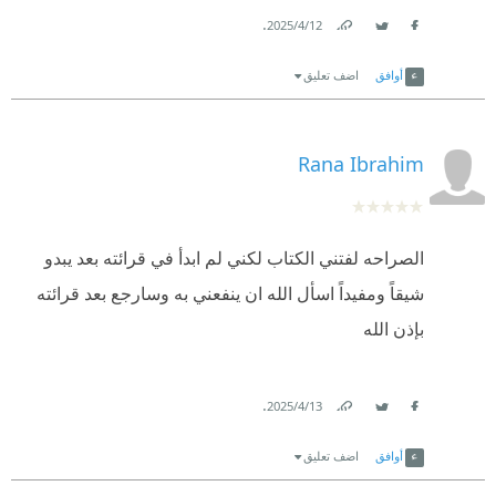
.
12‏/4‏/2025
Link
Twitter
Facebook
أوافق
اضف تعليق
Rana Ibrahim
الصراحه لفتني الكتاب لكني لم ابدأ في قرائته بعد يبدو
شيقاً ومفيداً اسأل الله ان ينفعني به وسارجع بعد قرائته
بإذن الله
.
13‏/4‏/2025
Link
Twitter
Facebook
أوافق
اضف تعليق