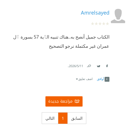
Amrelsayed
الكتاب جميل أنصح به..هناك تنبيه الٱية 57 بسورة ٱل
عمران غير مكتملة نرجو التصحيح
.
11‏/5‏/2026
Link
Twitter
Facebook
أوافق
اضف تعليق
مراجعة جديدة
السابق
1
التالي