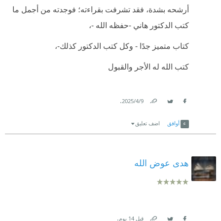
أرشحه بشدة، فقد تشرفت بقراءته؛ فوجدته من أجمل ما
كتب الدكتور هاني -حفظه الله -،
كتاب متميز جدًا - وكل كتب الدكتور كذلك-،
كتب الله له الأجر والقبول
.
9‏/4‏/2025
Link
Twitter
Facebook
أوافق
اضف تعليق
هدى عوض الله
.
قبل 14 يوم