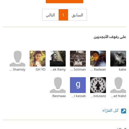
السابق
1
التالي
على رفوف الأبجديين
Meeral Shamsiy
GH YO
Tarek Ramy
Mostafa Soliman
Hussein Radwan
katie
Basmaaa
ghazal kassab
Mohamed Tharwat Abdulaziz
Sanad Nabil
كل القرّاء