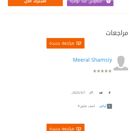
أبلغوني عند توفره
اشترك الآن
مراجعات
مراجعة جديدة
Meeral Shamsiy
.
7‏/3‏/2025
Link
Twitter
Facebook
أوافق
اضف تعليق
مراجعة جديدة