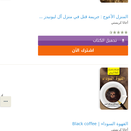
المنزل الأعوج : جريمة قتل في منزل آل ليونيدز | Crooked House
أجاثا كريستي
تحميل الكتاب
اشترك الآن
القهوة السوداء | ‎ Black coffee
أجاثا كريستي