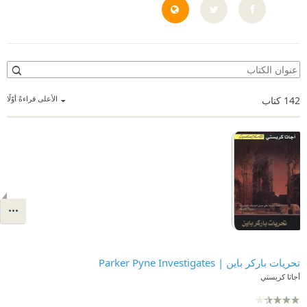
http://uk.agathachristie.com/
الأعلى قراءةً أوّلًا
142
كتاب
تحريات باركر باين | Parker Pyne Investigates
أجاثا كريستي