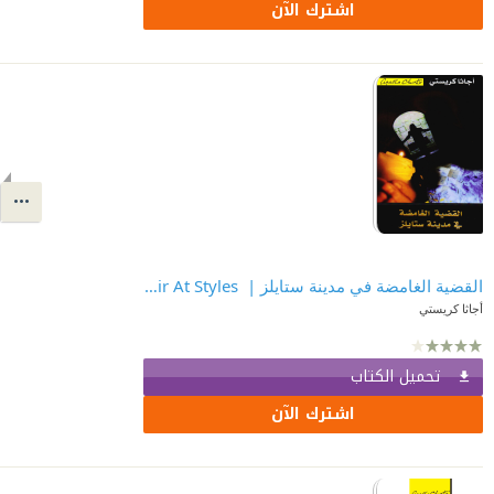
اشترك الآن
القضية الغامضة في مدينة ستايلز | ‎Mysterious Affair At Styles ‎
أجاثا كريستي
تحميل الكتاب
اشترك الآن