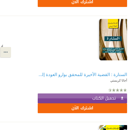
اشترك الآن
الستارة : القضية الأخيرة للمحقق بوارو العودة إلى قضية ستايلز | ‎Curtain: Poirot's Last Case‎
أجاثا كريستي
تحميل الكتاب
اشترك الآن