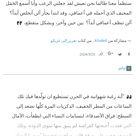
ستظمأ معنا طالما نحن نعيش لقد جعلني الرعب وأنا أسمع الحَمَل
المخيف الذي أحمله في أعماقي، وقد ابتدأ يجأر ألن أتخلص أبداً؟
ألن تنظف أعماقي أبداً؟ ‫ بين حين وآخر، وبشكل متقطع،
مشاركة من
khaled
، من كتاب
تقرير إلى غريكو
23‏/3‏/2024
Link
Twitter
Facebook
أوافق
"أية رغبة شهوانية في الحزن تستطيع ان تولّدها فيك تلك
الساعات من المطر الخفيف، الذكريات المرة كلّها تصعد إلى
السطح: فراق الأصدقاء، ابتسامات النساء التي انطفأت، الآمال
التي فقدت أجنحتها كفراشة لم يتبق منها سوى الدودة، وتلك
الدودة زحفت على ورقة قلبي وراحت تقضمها."
-زوربا اليوناني.