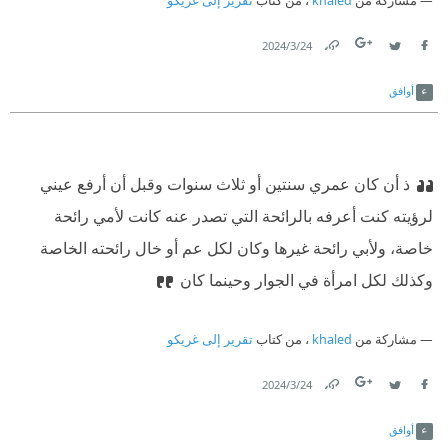
مشاركة من
khaled
، من كتاب
تقرير إلى غريكو
24‏/3‏/2024
Link
Twitter
Facebook
أوافق
ذ أن كان عمري سنتين أو ثلاث سنوات وقبل أن أرفع عيني
لرؤيته كنت أعرفه بالرائحة التي تصدر عنه كانت لأمي رائحة
خاصة، ولأبي رائحة غيرها وكان لكل عم أو خال رائحته الخاصة
وكذلك لكل امرأة في الجوار وحينما كان
مشاركة من
khaled
، من كتاب
تقرير إلى غريكو
24‏/3‏/2024
Link
Twitter
Facebook
أوافق