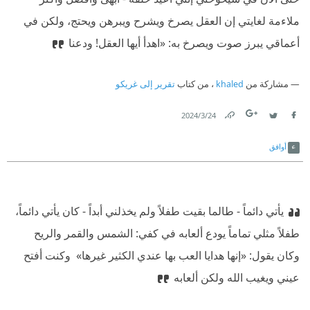
ملاءمة لغايتي إن العقل يصرخ ويشرح ويبرهن ويحتج، ولكن في
أعماقي يبرز صوت ويصرخ به: «اهدأ أيها العقل! ودعنا
مشاركة من
khaled
، من كتاب
تقرير إلى غريكو
24‏/3‏/2024
Link
Twitter
Facebook
أوافق
يأتي دائماً - طالما بقيت طفلاً ولم يخذلني أبداً - كان يأتي دائماً،
طفلاً مثلي تماماً يودع ألعابه في كفي: الشمس والقمر والريح
وكان يقول: «إنها هدايا العب بها عندي الكثير غيرها» ‫ وكنت أفتح
عيني ويغيب الله ولكن ألعابه