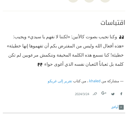
اقتباسات
وكنا نجيب بصوت كالأنين: «لكننا لا نفهم يا سيدي» ويجيب:
«هذه أفعال الله وليس من المفترض بكم أن تفهموها إنها خطيئة» ‫
خطيئة! كنا نسمع هذه الكلمة المخيفة وننكمش مرعوبين لم تكن
كلمة بل ثعباناً الثعبان نفسه الذي أغوى حواء
مشاركة من
khaled
، من كتاب
تقرير إلى غريكو
24‏/3‏/2024
Link
Twitter
Facebook
أوافق