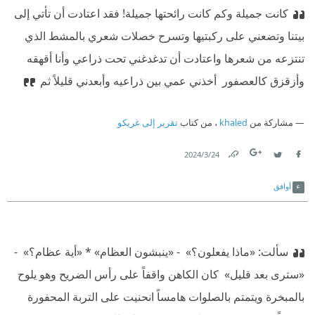
كانت جميلة وكم كانت رائحتها جميلة! فقد اعتادت أن تأتي إلى
بيتنا وتضعني على ركبتيها وتسرح خصلات شعري بالمشط الذي
تنتزعه من شعرها واعتادت أن تدغدغني تحت ذراعي وأنا أقهقه
وأزقزق كالعصفور ‫ أخذني عمي بين ذراعيه وأبعدني قليلاً ثم
مشاركة من
khaled
، من كتاب
تقرير إلى غريكو
24‏/3‏/2024
Link
Twitter
Facebook
أوافق
سألت: «ماذا يفعلون؟» ‫ - «ينبشون العظام» ‫* «أية عظام؟» ‫ -
«سترى بعد قليل» ‫ كان الكاهن واقفاً على رأس الضريح وهو يلوح
بالمبخرة ويتمتم بالصلوات هامساً انحنيت على التربة المحفورة