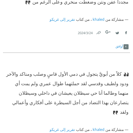
مجدداً عفن ونتن وضغطت منخري وعلى الرغم من
مشاركة من
khaled
، من كتاب
تقرير إلى غريكو
24‏/3‏/2024
Link
Twitter
Facebook
أوافق
كلاً من أبويَّ يتجول في دمي الأول قاسٍ وصلب ومناكد والآخر
ودود ولطيف وقدسي لقد حملتهما طوال عمري ولم يمت أي
منهما وطالما أنا حي سيظلان يعيشان في داخلي وسيظلان
يتصارعان بهذا التضاد من أجل السيطرة على أفكاري وأعمالي
ولقد
مشاركة من
khaled
، من كتاب
تقرير إلى غريكو