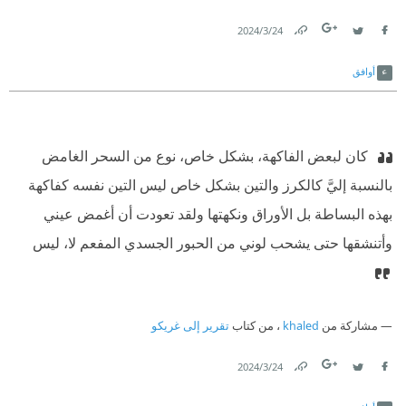
24‏/3‏/2024
Link
Twitter
Facebook
أوافق
‫ كان لبعض الفاكهة، بشكل خاص، نوع من السحر الغامض
بالنسبة إليَّ كالكرز والتين بشكل خاص ليس التين نفسه كفاكهة
بهذه البساطة بل الأوراق ونكهتها ولقد تعودت أن أغمض عيني
وأتنشقها حتى يشحب لوني من الحبور الجسدي المفعم لا، ليس
مشاركة من
khaled
، من كتاب
تقرير إلى غريكو
24‏/3‏/2024
Link
Twitter
Facebook