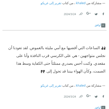
مشاركة من
khaled
، من كتاب
تقرير إلى غريكو
24‏/3‏/2024
Link
Twitter
Facebook
أوافق
الساعات التي أقضيها مع أمي مليئة بالغموض. لقد تعودنا أن
نجلس متواجهين - هي على الكرسي قرب النافذة وأنا على
مقعدي. وكنت أحس بصدري ممتلئاً حتى الكفاية وسط هذا
الصمت، وكأن الهواء بيننا قد تحول إلى
مشاركة من
khaled
، من كتاب
تقرير إلى غريكو
24‏/3‏/2024
Link
Twitter
Facebook
أوافق