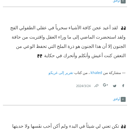
أوافق
‫ لقد أعيد عجن كافة الأشياء سحرياً في عقلي الطفولي الفج
ولقد استحضرت الماضي إلى ما وراء العقل واقتربت من حافة
الجنون إلا أن هذا الجنون هو ذرة الملح التي تحفظ الوعي من
التعفن كنت أعيش وأتكلم وأتحرك في حكاية
مشاركة من
khaled
، من كتاب
تقرير إلى غريكو
24‏/3‏/2024
Link
Twitter
Facebook
أوافق
تكن تعني لي شيئاً في البدء ولم أكن أحب نفَسها ولا حدبتها