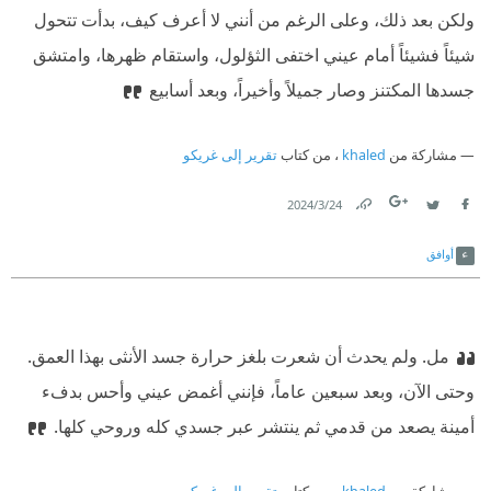
ولكن بعد ذلك، وعلى الرغم من أنني لا أعرف كيف، بدأت تتحول
شيئاً فشيئاً أمام عيني اختفى الثؤلول، واستقام ظهرها، وامتشق
جسدها المكتنز وصار جميلاً وأخيراً، وبعد أسابيع
مشاركة من
khaled
، من كتاب
تقرير إلى غريكو
24‏/3‏/2024
Link
Twitter
Facebook
أوافق
مل. ولم يحدث أن شعرت بلغز حرارة جسد الأنثى بهذا العمق.
وحتى الآن، وبعد سبعين عاماً، فإنني أغمض عيني وأحس بدفء
أمينة يصعد من قدمي ثم ينتشر عبر جسدي كله وروحي كلها.