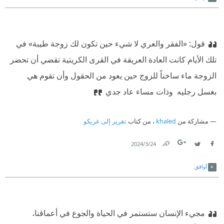
قول: «الفقر والعري لا شيء حين تكون لك زوجة طيبة» في
تلك الأيام كانت العادة العريقة في القرى الكريتية تقضي أن تحضر
الزوجة ماء ساخناً للزوج حين يعود من الحقول وأن تقوم هي
بغسل رجليه ‫ وذات مساء عاد جدي
مشاركة من
khaled
، من كتاب
تقرير إلى غريكو
24‏/3‏/2024
Link
Twitter
Facebook
أوافق
مجيء الإنسان ستستمر في الحياة والجوع في أعماقنا،