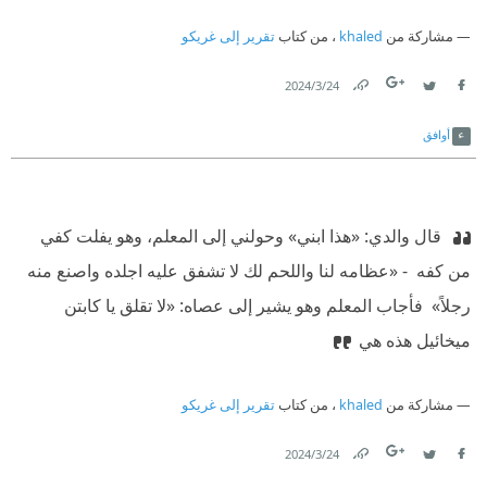
مشاركة من
khaled
، من كتاب
تقرير إلى غريكو
24‏/3‏/2024
Link
Twitter
Facebook
أوافق
‫ قال والدي: «هذا ابني» وحولني إلى المعلم، وهو يفلت كفي
من كفه ‫ - «عظامه لنا واللحم لك لا تشفق عليه اجلده واصنع منه
رجلاً» ‫ فأجاب المعلم وهو يشير إلى عصاه: «لا تقلق يا كابتن
ميخائيل هذه هي
مشاركة من
khaled
، من كتاب
تقرير إلى غريكو
24‏/3‏/2024
Link
Twitter
Facebook