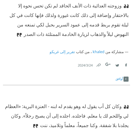
وزوجته العدائية ذات الأنف الحاقد لم تكن تحس نحوه إلا
بالاحتقار وإضافة إلى ذلك كانت غيورة ولذلك فإنها كانت في كل
ليلة تقوم بربط قدمه إلى عمود السرير بحبل لكي تمنعه من
النهوض ليلاً والذهاب لزيارة الخادمة الممتلئة ذات الصدر
مشاركة من
khaled
، من كتاب
تقرير إلى غريكو
24‏/3‏/2024
Link
Twitter
Facebook
أوافق
وكان كل أب يقول له وهو يقدم له ابنه - العنزة البرية: «العظام
لي واللحم لك يا معلم. فاجلده. اجلده إلى أن يصبح رجلاً». وكان
يجلدنا بلا شفقة.
‫ وكنا جميعاً، معلماً وتلاميذ، ننت