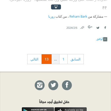
مشاركة من
Reham Bark
، من كتاب
زوربا
6‏/2‏/2024
Link
Twitter
Facebook
أوافق
السابق
1
...
13
التالي
حمّل تطبيق أبجد مجاناً