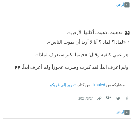
أوافق
«ذهبت. ذهبت. أكلتها الأرض».
‫* «لماذا؟ لماذا؟ أنا لا أريد أن يموت الناس».
‫ هز عمي كتفيه وقال: «حينما تكبر ستعرف لماذا».
‫ ولم أعرف أبداً. لقد كبرت وصرت عجوزاً ولم أعرف أبداً.
مشاركة من
khaled
، من كتاب
تقرير إلى غريكو
24‏/3‏/2024
Link
Twitter
Facebook
أوافق