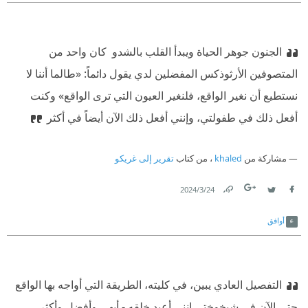
الجنون جوهر الحياة ويبدأ القلب بالشدو ‫ كان واحد من
المتصوفين الأرثوذكس المفضلين لدي يقول دائماً: «طالما أننا لا
نستطيع أن نغير الواقع، فلنغير العيون التي ترى الواقع» وكنت
أفعل ذلك في طفولتي، وإنني أفعل ذلك الآن أيضاً في أكثر
مشاركة من
khaled
، من كتاب
تقرير إلى غريكو
24‏/3‏/2024
Link
Twitter
Facebook
أوافق
التفصيل العادي يبين، في كليته، الطريقة التي أواجه بها الواقع
حتى الآن في شيخوختي إنني أعيد خلقه - أبهى وأفضل وأكثر