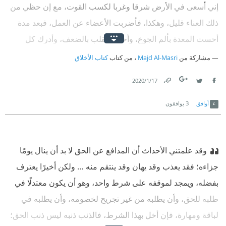
إني أسعى في الأرض شرقا وغربا لكسب القوت، مع إن حظي من
ذلك العناء قليل، وهكذا، فأضربت الأعضاء عن العمل، فبعد مدة
أحست المعدة بألم الجوع، وأحس القلب بالضعف، وأدرك كل
عضو أن خيره في أن يعمل له ولغيره، فعادت جميعها إلى العمل.
مشاركة من
Majd Al-Masri
، من كتاب
كتاب الأخلاق
17‏/1‏/2020
Link
Twitter
Facebook
أوافق
3
يوافقون
وقد علمتني الأحداث أن المدافع عن الحق لا بد أن ينال يومًا
جزاءه؛ فقد يعذب وقد يهان وقد ينتقم منه … ولكن أخيرًا يعترف
بفضله، ويمجد لموقفه على شرط واحد، وهو أن يكون معتدلًا في
طلبه للحق، وأن يطلبه من غير تجريح لخصومه، وأن يطلبه في
لباقة ومهارة، فإن أخل بهذا الشرط، فالذنب ذنبه ليس ذنب الحق؛