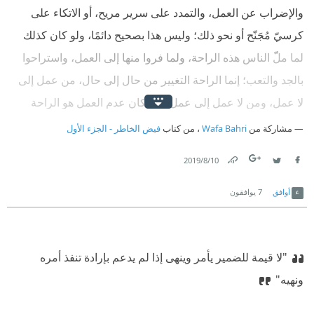
والإضراب عن العمل، والتمدد على سرير مريح، أو الاتكاء على
كرسيّ مُجَنّح أو نحو ذلك؛ وليس هذا بصحيح دائمًا، ولو كان كذلك
لما ملّ الناس هذه الراحة، ولما فروا منها إلى العمل، واستراحوا
بالجد والتعب؛ إنما الراحة التغيير من حال إلى حال، من عمل إلى
لا عمل، ومن لا عمل إلى عمل؛ ولو كان عدم العمل هو الراحة
لكان السجن أروح مكان. ألا ترى الراحة تكون في الأشياء
مشاركة من
Wafa Bahri
، من كتاب
فيض الخاطر - الجزء الأول
وأضدادها باستمرار؟
10‏/8‏/2019
Link
Twitter
Facebook
أوافق
7
يوافقون
"لا قيمة للضمير يأمر وينهى إذا لم يدعم بإرادة تنفذ أمره
ونهيه"