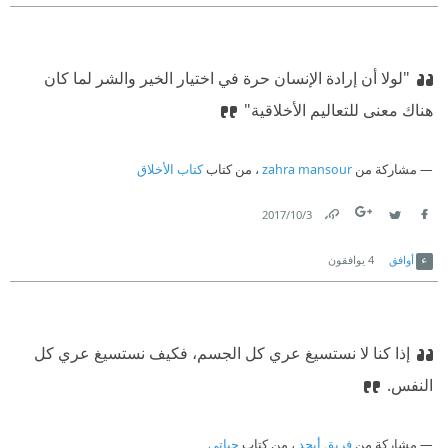
"لولا أن إرادة الإنسان حرة في اختيار الخير والشر لما كان
هناك معنى للتعاليم الأخلاقية"
مشاركة من
zahra mansour
، من كتاب
كتاب الأخلاق
3‏/10‏/2017
Link
Twitter
Facebook
أوافق
4
يوافقون
إذا كنا لا نستسيغ عري كل الجسم، فكيف نستسيغ عري كل
النفس.
مشاركة من
فريق أبجد
، من كتاب
حياتي