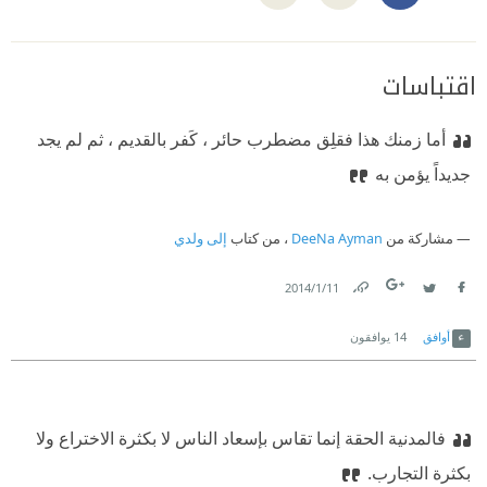
اقتباسات
أما زمنك هذا فقلِق مضطرب حائر ، كَفر بالقديم ، ثم لم يجد
جديداً يؤمن به
مشاركة من
DeeNa Ayman
، من كتاب
إلى ولدي
11‏/1‏/2014
Link
Twitter
Facebook
أوافق
14
يوافقون
فالمدنية الحقة إنما تقاس بإسعاد الناس لا بكثرة الاختراع ولا
بكثرة التجارب.