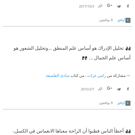
3‏/10‏/2017
Link
Twitter
Facebook
أوافق
8
يوافقون
تحليل الإدراك هو أساس علم المنطق ...وتحليل الشعور هو
أساس علم الجمال ...
مشاركة من
رامي عزات
، من كتاب
مبادئ الفلسفة
7‏/2‏/2015
Link
Twitter
Facebook
أوافق
8
يوافقون
أخطأ الناس فظنوا أن الراحة معناها الانغماس في الكسل،