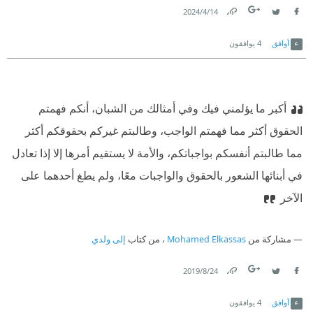
14‏/4‏/2024
Link
Twitter
Facebook
أوافق
4
يوافقون
أكبر ما يؤلمني فيك وفي أمثالك من الشبان، أنكم فهمتم
الحقوق أكثر مما فهمتم الواجب، وطالبتم غيركم بحقوقكم أكثر
مما طالبتم أنفسكم بواجباتكم، والأمة لا يستقيم أمرها إلا إذا تعادل
في أبنائها الشعور بالحقوق والواجبات معًا، ولم يطغ أحدهما على
الآخر
مشاركة من
Mohamed Elkassas
، من كتاب
إلى ولدي
24‏/8‏/2019
Link
Twitter
Facebook
أوافق
4
يوافقون