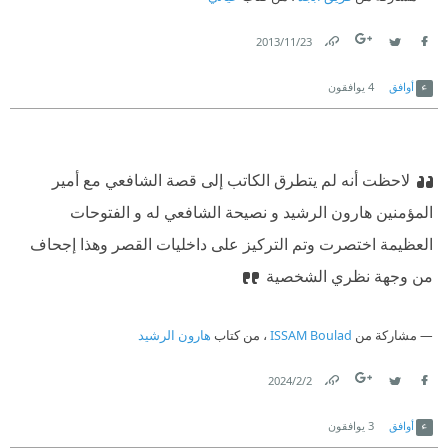
23‏/11‏/2013
Link
Twitter
Facebook
أوافق
4
يوافقون
لاحظت أنه لم يتطرق الكاتب إلى قصة الشافعي مع أمير
المؤمنين هارون الرشيد و نصيحة الشافعي له و الفتوحات
العظيمة اختصرت وتم التركيز على داخليات القصر وهذا إجحاف
من وجهة نظري الشخصية
مشاركة من
ISSAM Boulad
، من كتاب
هارون الرشيد
2‏/2‏/2024
Link
Twitter
Facebook
أوافق
3
يوافقون