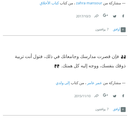
مشاركة من
zahra mansour
، من كتاب
كتاب الأخلاق
3‏/10‏/2017
Link
Twitter
Facebook
أوافق
7
يوافقون
فإن قصرت مدارسك وجامعاتك في ذلك، فتول أنت تربية
ذوقك بنفسك، ووجه إليه كل همتك.
مشاركة من
عمر عامر
، من كتاب
إلى ولدي
10‏/11‏/2015
Link
Twitter
Facebook
أوافق
7
يوافقون