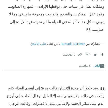
وملكاته تظل في سبات حتى توقظها الإرادة.... فمهارة الصانع....
وقوة عقل المفكر.... والشعور بالواجب ومعرفة ما ينبغي وما لا
ينبغي.... كل هذا لا أثر له في الحياة ما لم تحوله قوة الإرادة إلى
عمل.....
مشاركة من
Hamada Dardeer
، من كتاب
كتاب الأخلاق
12‏/5‏/2020
Link
Twitter
Facebook
أوافق
3
يوافقون
وقد حكوا أن معدة الإنسان قالت مرة: إني أهضم الغذاء كله،
وأتعب في ذلك، ولا يصيبني منه إلا القليل، وقال القلب: إني أوزع
الدم على سائر الجسد ولا ينالني منه إلا قطرات، وقالت الرجل: