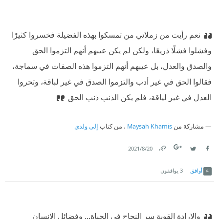
نعم رأيت من زملائي من تمسكوا بهذه الفضيلة فخسروا كثيرًا
وفشلوا فشلًا ذريعًا، ولكن لم يكن عيبهم أنهم التزموا الحق
والصدق والعدل، بل عيبهم أنهم التزموا هذه الصفات في سماجة،
فقالوا الحق في غير أدب والتزموا الصدق في غير لباقة، وتحروا
العدل في غير لياقة، فلم يكن الذنب ذنب الحق
مشاركة من
Maysah Khamis
، من كتاب
إلى ولدي
20‏/8‏/2021
Link
Twitter
Facebook
أوافق
3
يوافقون
والإرادة القوية سر النجاح في الحياة... وفضائل الإنسان