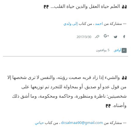
العلم حياة العقل والدين حياة القلب...
مشاركة من
احمد
، من كتاب
إلى ولدي
30‏/3‏/2017
Link
Twitter
Facebook
أوافق
5
يوافقون
والشيء إذا زاد قربه صعبت رؤيته، والنفس لا ترى شخصها إلا
من قول عدو أو صديق. أو بمحاولة للتجرد تم توزيعها على
شخصيتين: ناظرة ومنظورة، وحاكمة ومحكومة، وما أشق ذلك
وأضناه.
مشاركة من
dr.salmaa90@gmail.com
، من كتاب
حياتي