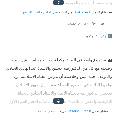
وذنب وسائله لا ذنب الحق نفسه.
مشاركة من
Heba badr
، من كتاب
فيض الخاطر - الجزء التاسع
1‏/10‏/2024
Link
Twitter
Facebook
أوافق
2
يوافقون
مشروع واسع في البحث هكذا تحدث اجمد امين عن سبب
وضعته مع كل من الدكتورطه حسين والأستاذ عبد الهادي العبادي
والمؤلف احمد امين وخلاصته أن ندرس الحياة الإسلامية من
نواحيها الثلاث في العصور المتعاقبة من أول ظهور الإسلام،
فيختص الدكتور طه بالحياة الأدبية والأستاذ العبادي بالحياة
التاريخية وأختص أنا بالحياة العقلية.... فأخذت أحضر الجزء الأول
الذي سمي بعد "فجر الإسلام"، وصرفت فيه ما يقرب من سنتين
مشاركة من
Rudina K Yasin
، من كتاب
فجر الإسلام