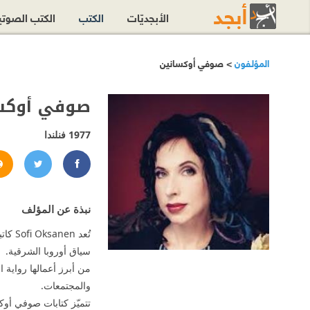
الأبجديّات
الكتب
الكتب الصوت
المؤلفون
> صوفي أوكسانين
صوفي أوكس
1977
فنلندا
/sofioksanen/
sanen
نبذة عن المؤلف
تُعد 
سياق أوروبا الشرقية.
من أبرز أعمالها رواية 
والمجتمعات.
تتميّز كتابات صوفي أو