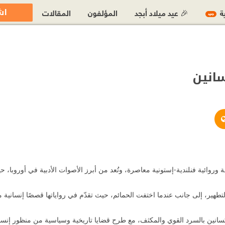
اش
ية
🎉 عيد ميلاد أبجد
المؤلفون
المقالات
جديد
انين
https://sofioksanen.com/
https://www.facebook.com
https://x.com/SofiOk
Sofi Oksanen كاتبة وروائية فنلندية-إستونية معاصرة، وتُعد من أبرز الأصوات الأدبية في أ
التطهير، إلى جانب عندما اختفت الحمائم، حيث تقدّم في رواياتها قصصًا إنسانية 
كسانين بالسرد القوي والمكثف، مع طرح قضايا تاريخية وسياسية من منظور إن