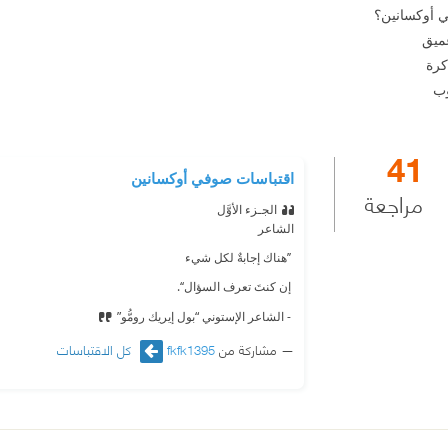
ي أوكسانين؟
ميق
كرة
وب
41
اقتباسات صوفي أوكسانين
مراجعة
‫الجـزء الأوَّل
الشاعر
‫ ’’هناك إجابةٌ لكل شيء
‫ إن كنتَ تعرف السؤال‘‘.
‫ - الشاعر الإستوني “بول إيريك رومُّو”
مشاركة من
fkfk1395
كل الاقتباسات