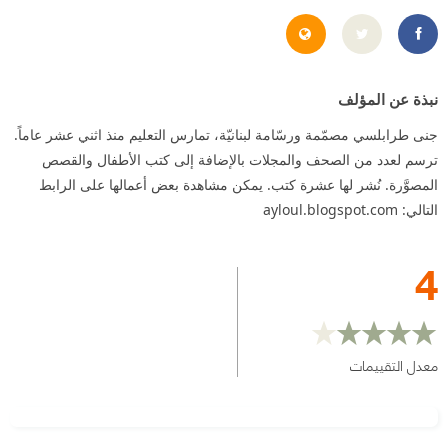
http://ayloul.blogspot.com/
https://web.facebook.com/jana.traboulsi.1
نبذة عن المؤلف
جنى طرابلسي مصمّمة ورسّامة لبنانيّة، تمارس التعليم منذ اثني عشر عاماً.
ترسم لعدد من الصحف والمجلات بالإضافة إلى كتب الأطفال والقصص
المصوَّرة. نُشر لها عشرة كتب. يمكن مشاهدة بعض أعمالها على الرابط
التالي: ayloul.blogspot.com
4
معدل التقييمات