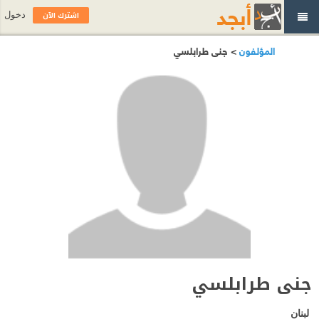
اشترك الآن
دخول
المؤلفون
> جنى طرابلسي
جنى طرابلسي
لبنان