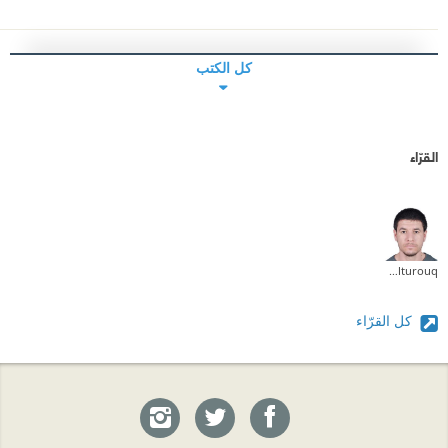
كل الكتب
القرّاء
Badruldeen Alturouq
كل القرّاء