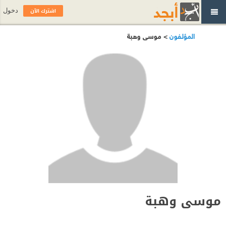
اشترك الآن
دخول
المؤلفون
> موسى وهبة
موسى وهبة